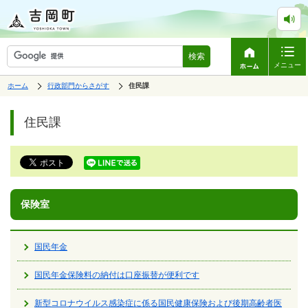
検索
メニュー
表
の
ホーム
行政部門からさがす
の
住民課
中
示
中
で
の
ペ
の
す。
ペ
ー
住民課
ー
ジ
ジ
は、
の
本
文
で
す。
保険室
国民年金
国民年金保険料の納付は口座振替が便利です
新型コロナウイルス感染症に係る国民健康保険および後期高齢者医