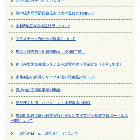
野良猫に餌を与えている方へ
春の狂犬病予防集合注射と犬の登録のお知らせ
令和6年度水質検査結果について
プラスチック類の分別収集について
猫の不妊去勢手術費補助金〔令和8年度〕
住宅用太陽光発電システム等設置整備事業補助金〔令和8年度〕
家電4品目(家電リサイクル法の対象品)の出し方
資源物集団回収事業補助金
宅配便を利用したパソコン・小型家電の回収
吉岡町地球温暖化対策実行計画策定支援業務公募型プロポーザルの
再開について
「環境の日」&「環境月間」について