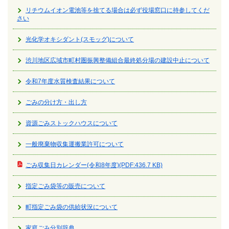
リチウムイオン電池等を捨てる場合は必ず役場窓口に持参してくだ
さい
光化学オキシダント(スモッグ)について
渋川地区広域市町村圏振興整備組合最終処分場の建設中止について
令和7年度水質検査結果について
ごみの分け方・出し方
資源ごみストックハウスについて
一般廃棄物収集運搬業許可について
ごみ収集日カレンダー(令和8年度)(PDF:436.7 KB)
指定ごみ袋等の販売について
町指定ごみ袋の供給状況について
家庭ごみ分別辞典