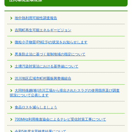
地中熱利用可能性調査報告
吉岡町再生可能エネルギービジョン
微粒小子物質(PM2.5)の状況をお知らせします
悪臭防止法に基づく規制地域の指定について
土壌汚染対策法における基準値について
渋川地区広域市町村圏振興整備組合
大同特殊鋼(株)渋川工場から排出されたスラグの使用箇所及び調査
状況について公表します
食品ロスを減らしましょう
700MHz利用推進協会によるテレビ受信対策工事について
令和5年度水質検査結果について