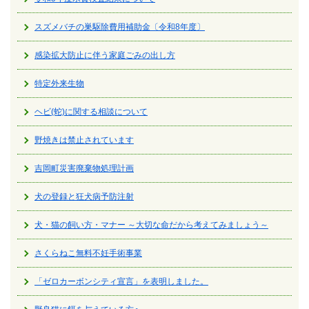
スズメバチの巣駆除費用補助金〔令和8年度〕
感染拡大防止に伴う家庭ごみの出し方
特定外来生物
ヘビ(蛇)に関する相談について
野焼きは禁止されています
吉岡町災害廃棄物処理計画
犬の登録と狂犬病予防注射
犬・猫の飼い方・マナー ～大切な命だから考えてみましょう～
さくらねこ無料不妊手術事業
「ゼロカーボンシティ宣言」を表明しました。