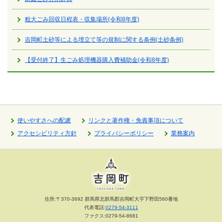
粗大ごみ回収日程表・収集場所(令和8年度)
吉岡町土砂等による埋立て等の規制に関する条例(土砂条例)
【受付終了】生ごみ処理機器購入費補助金(令和8年度)
使いやすさへの配慮
リンクと著作権・免責事項について
アクセシビリティ方針
プライバシーポリシー
業務案内
住所:〒370-3692 群馬県北群馬郡吉岡町大字下野田560番地
代表電話:
0279-54-3111
ファクス:0279-54-8681