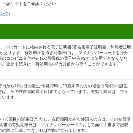
、下記サイトをご確認ください。
ンク)
と、そのカードに格納される電子証明書(署名用電子証明書、利用者証明
限があります。有効期限を過ぎた場合には、マイナンバーカードを身分
のコンビニ交付やe-Tax(所得税の電子申告)などに使用できなくなり
い。更新手続きは、有効期限の3カ月前から行うことができます。
日から10回目の誕生日(発行時に20歳未満の方の場合は5回目の誕生
方は、その在留期間満了日)までとなっています。有効期限日は、マイ
ています。
から5回目の誕生日(ただし、在留期限がある外国人の方は、その在留期
証明書の有効期限日は、マイナンバーカードのおもて面に手書きで記載
付の際に記載してなければ空白になっています。