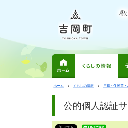
表
の
の
ホーム
くらしの情報
戸籍・住民票・
中
中
示
で
の
の
ペ
す。
ペ
ー
公的個人認証サ
ー
ジ
ジ
は、
の
本
文