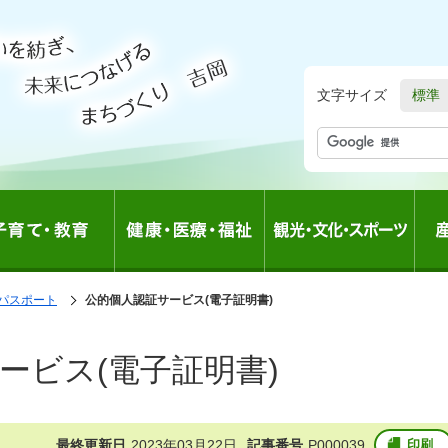
文字サイズ
標準
パスポート
の
公的個人認証サービス(電子証明書)
中
の
ービス(電子証明書)
最終更新日
2023年03月22日
記事番号
P000039
印刷