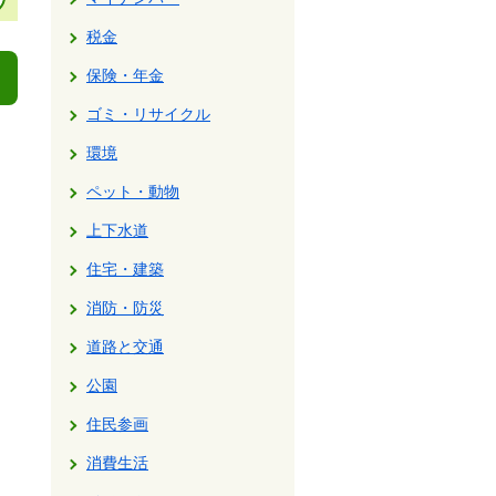
税金
保険・年金
ゴミ・リサイクル
環境
ペット・動物
上下水道
住宅・建築
消防・防災
道路と交通
公園
住民参画
消費生活