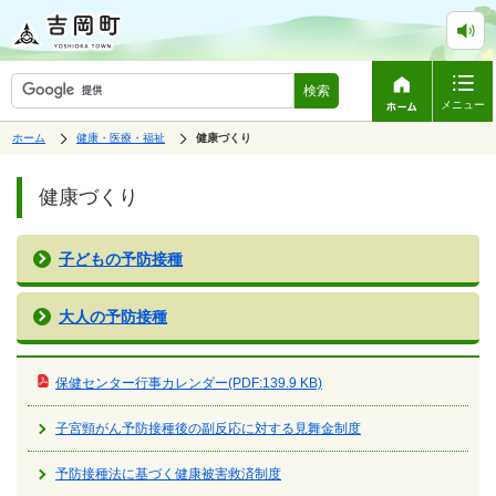
検索
メニュー
表
の
ホーム
健康・医療・福祉
の
健康づくり
中
示
中
で
の
ペ
の
す。
ペ
ー
健康づくり
ー
ジ
ジ
は、
の
本
子どもの予防接種
文
で
す。
大人の予防接種
保健センター行事カレンダー(PDF:139.9 KB)
子宮頸がん予防接種後の副反応に対する見舞金制度
予防接種法に基づく健康被害救済制度