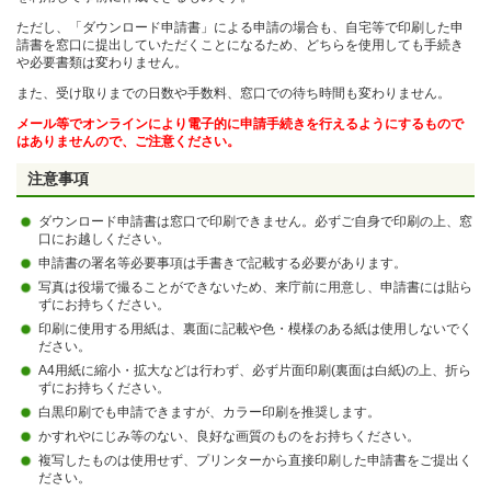
ただし、「ダウンロード申請書」による申請の場合も、自宅等で印刷した申
請書を窓口に提出していただくことになるため、どちらを使用しても手続き
や必要書類は変わりません。
また、受け取りまでの日数や手数料、窓口での待ち時間も変わりません。
メール等でオンラインにより電子的に申請手続きを行えるようにするもので
はありませんので、ご注意ください。
注意事項
ダウンロード申請書は窓口で印刷できません。必ずご自身で印刷の上、窓
口にお越しください。
申請書の署名等必要事項は手書きで記載する必要があります。
写真は役場で撮ることができないため、来庁前に用意し、申請書には貼ら
ずにお持ちください。
印刷に使用する用紙は、裏面に記載や色・模様のある紙は使用しないでく
ださい。
A4用紙に縮小・拡大などは行わず、必ず片面印刷(裏面は白紙)の上、折ら
ずにお持ちください。
白黒印刷でも申請できますが、カラー印刷を推奨します。
かすれやにじみ等のない、良好な画質のものをお持ちください。
複写したものは使用せず、プリンターから直接印刷した申請書をご提出く
ださい。