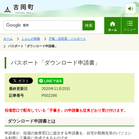
検索
メニュー
表
の
の
ホーム
くらしの情報
戸籍・住民票・パスポート
中
中
示
の
の
の
パスポート「ダウンロード申請書」
ペ
中
ー
で
の
ジ
す。
ペ
パスポート「ダウンロード申請書」
は、
ー
ジ
の
本
文
最終更新日
2020年11月20日
で
す。
記事番号
P002286
役場窓口で配布している「手書き」の申請書も従来どおり受け付けます。
ダウンロード申請書とは
申請者が、役場の旅券窓口に提出する申請書を、自宅や勤務先等のパソコン
を利用して事前に作成できるものです。