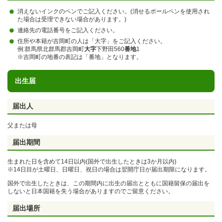
消えないインクのペンでご記入ください。(消せるボールペンを使用され
た場合は受理できない場合があります。)
連絡先の電話番号をご記入ください。
住所や本籍が吉岡町の人は「大字」をご記入ください。
例:群馬県北群馬郡吉岡町
大字
下野田560
番地
1
※吉岡町の地番の表記は「番地」となります。
出生届
届出人
父または母
届出期間
生まれた日を含めて14日以内(国外で出生したときは3か月以内)
※14日目が土曜日、日曜日、祝日の場合は翌開庁日が届出期限になります。
国外で出生したときは、この期間内に出生の届出とともに国籍留保の届出を
しないと日本国籍を失う場合がありますのでご留意ください。
届出場所