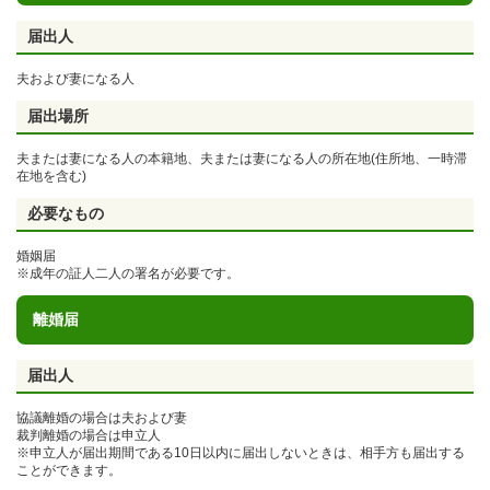
届出人
夫および妻になる人
届出場所
夫または妻になる人の本籍地、夫または妻に
なる人の所在地(住所地、一時滞
在地を含む)
必要なもの
婚姻届
※成年の証人二人の署名が必要です。
離婚届
届出人
協議離婚の場合は夫および妻
裁判離婚の場合は申立人
※申立人が届出期間である10日以内に届出しないときは、相手方も届出する
ことができます。