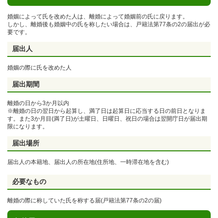
婚姻によって氏を改めた人は、離婚によって婚姻前の氏に戻ります。
しかし、離婚後も婚姻中の氏を称したい場合は、戸籍法第77条の2の届出が必
要です。
届出人
婚姻の際に氏を改めた人
届出期間
離婚の日から3か月以内
※離婚の日の翌日から起算し、満了日は起算日に応当する日の前日となりま
す。また3か月目(満了日)が土曜日、日曜日、祝日の場合は翌開庁日が届出期
限になります。
届出場所
届出人の本籍地、届出人の
所在地(住所地、一時滞在地を含む)
必要なもの
離婚の際に称していた氏を称する届(戸籍法第77条の2の届)