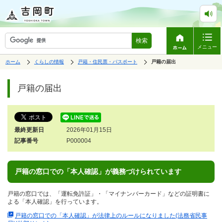
検索
メニュー
表
の
の
ホーム
くらしの情報
戸籍・住民票・パスポート
の
戸籍の届出
中
中
示
中
で
の
の
ペ
の
す。
ペ
ー
戸籍の届出
ー
ジ
ジ
は、
の
本
文
最終更新日
2026年01月15日
で
す。
記事番号
P000004
戸籍の窓口での「本人確認」が義務づけられています
戸籍の窓口では、「運転免許証」・「マイナンバーカード」などの証明書に
よる「本人確認」を行っています。
戸籍の窓口での「本人確認」が法律上のルールになりました(法務省民事