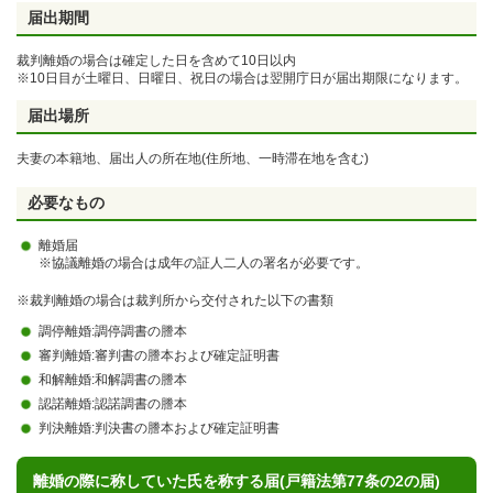
届出期間
裁判離婚の場合は確定した日を含めて10日以内
※10日目が土曜日、日曜日、祝日の場合は翌開庁日が届出期限になります。
届出場所
夫妻の本籍地、届出人の
所在地(住所地、一時滞在地を含む)
必要なもの
離婚届
※協議離婚の場合は成年の証人二人の署名が必要です。
※裁判離婚の場合は裁判所から交付された以下の書類
調停離婚:調停調書の謄本
審判離婚:審判書の謄本および確定証明書
和解離婚:和解調書の謄本
認諾離婚:認諾調書の謄本
判決離婚:判決書の謄本および確定証明書
離婚の際に称していた氏を称する届(戸籍法第77条の2の届)