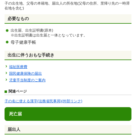
子の出生地、父母の本籍地、届出人の所在地(父母の住所、里帰り先の一時滞
在地を含む)
必要なもの
出生届、出生証明書(原本)
※出生証明書は出生届と一体となっています。
母子健康手帳
出生に伴うおもな手続き
福祉医療費
国民健康保険の届出
児童手当制度のご案内
関連ページ
子の名に使える漢字(法務省民事局)(外部リンク)
死亡届
届出人