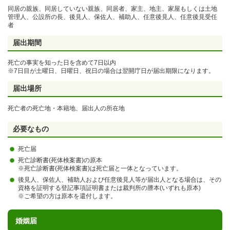
同居の親族、同居していない親族、同居者、家主、地主、家屋もしくは土地
管理人、公設所の長、後見人、保佐人、補助人、任意後見人、任意後見受任
者
届出期間
死亡の事実を知った日を含めて7日以内
※7日目が土曜日、日曜日、祝日の場合は翌開庁日が届出期限になります。
届出場所
死亡者の死亡地・本籍地、届出人の所在地
必要なもの
死亡届
死亡診断書(死体検案書)の原本
※死亡診断書(死体検案書)は死亡届と一体となっています。
後見人、保佐人、補助人および任意後見人等が届出人となる場合は、その
資格を証明する登記事項証明書または裁判所の謄本(いずれも原本)
※ご希望の方は原本を還付します。
婚姻届