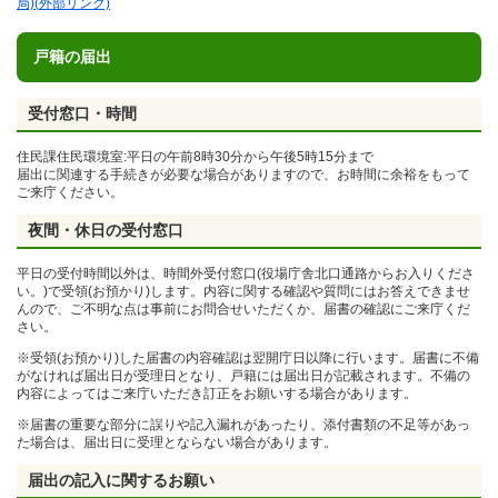
局)(
外部リンク)
戸籍の届出
受付窓口・時間
住民課住民環境室:平日の午前8時30分から午後5時15分まで
届出に関連する手続きが必要な場合がありますので、お時間に余裕をもって
ご来庁ください。
夜間・休日の受付窓口
平日の受付時間以外は、時間外受付窓口(役場庁舎北口通路からお入りくださ
い。)で受領(お預かり)します。内容に関する確認や質問にはお答えできませ
んので、ご不明な点は事前にお問合せいただくか、届書の確認にご来庁くだ
さい。
※受領(お預かり)した届書の内容確認は翌開庁日以降に行います。届書に不備
がなければ届出日が受理日となり、戸籍には届出日が記載されます。不備の
内容によってはご来庁いただき訂正をお願いする場合があります。
※届書の重要な部分に誤りや記入漏れがあったり、添付書類の不足等があっ
た場合は、届出日に受理とならない場合があります。
届出の記入に関するお願い