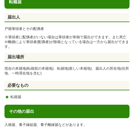
転籍届
届出人
戸籍筆頭者とその配偶者
※筆頭者に配偶者がいない場合は筆頭者が単独で届出ができます。また死亡
や離婚により筆頭者(配偶者)が除籍となっている場合は一方から届出ができま
す。
届出場所
現在の
本籍地(転籍前の本籍地)、転籍地
(新しい本籍地)、届出人の
所在地(住所
地、一時滞在地を含む)
必要なもの
転籍届
その他の届出
入籍届、養子縁組届、養子離縁届などがあります。