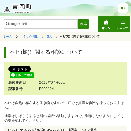
検索
メニュー
表
の
の
ホーム
くらしの情報
環境
の
ヘビ(蛇)に関する相談について
中
中
示
中
で
の
の
ペ
の
す。
ペ
ー
ヘビ(蛇)に関する相談について
ー
ジ
ジ
は、
の
本
文
で
す。
最終更新日
2021年07月05日
記事番号
P003104
ヘビは自然に存在する生き物ですので、町では捕獲や駆除を行っておりませ
ん。
通常はしばらくすると別の場所へ移動しますので、刺激しないようにしてそ
の場を離れてください。
どうしてもヘビを追い払ったり、駆除したい場合