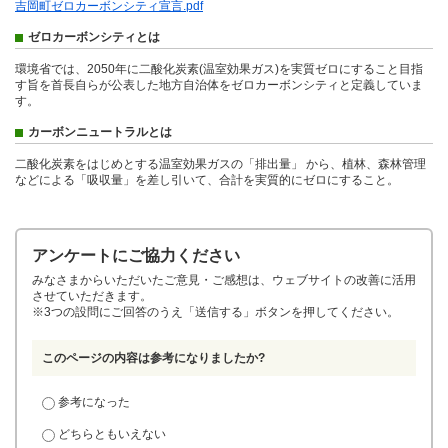
吉岡町ゼロカーボンシティ宣言.pdf
ゼロカーボンシティとは
環境省では、2050年に二酸化炭素(温室効果ガス)を実質ゼロにすること目指
す旨を首長自らが公表した地方自治体をゼロカーボンシティと定義していま
す。
カーボンニュートラルとは
二酸化炭素をはじめとする温室効果ガスの「排出量」
から、植林、森林管理
などによる「吸収量」
を差し引いて、合計を実質的にゼロにすること。
アンケートにご協力ください
みなさまからいただいたご意見・ご感想は、ウェブサイトの改善に活用
させていただきます。
※3つの設問にご回答のうえ「送信する」ボタンを押してください。
このページの内容は参考になりましたか?
参考になった
どちらともいえない