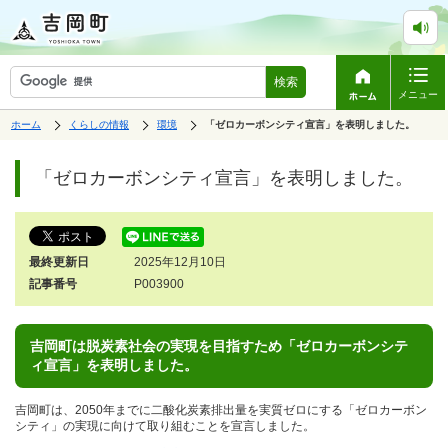
検索
メニュー
表
の
の
ホーム
くらしの情報
環境
の
「ゼロカーボンシティ宣言」を表明しました。
中
中
示
中
で
の
の
ペ
の
す。
ペ
ー
「ゼロカーボンシティ宣言」を表明しました。
ー
ジ
ジ
は、
の
本
文
最終更新日
2025年12月10日
で
す。
記事番号
P003900
吉岡町は脱炭素社会の実現を目指すため「ゼロカーボンシテ
ィ宣言」を表明しました。
吉岡町は、2050年までに二酸化炭素排出量を実質ゼロにする「ゼロカーボン
シティ」の実現に向けて取り組むことを宣言しました。