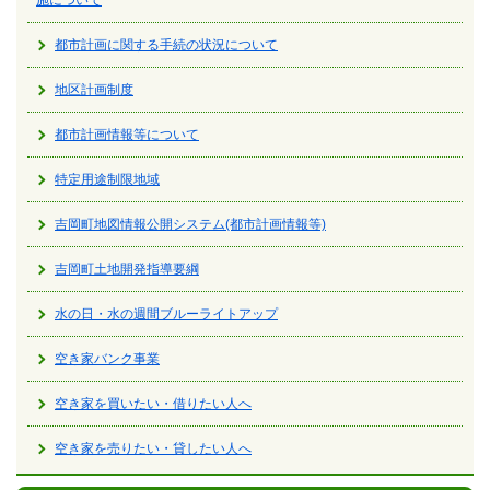
施について
都市計画に関する手続の状況について
地区計画制度
都市計画情報等について
特定用途制限地域
吉岡町地図情報公開システム(都市計画情報等)
吉岡町土地開発指導要綱
水の日・水の週間ブルーライトアップ
空き家バンク事業
空き家を買いたい・借りたい人へ
空き家を売りたい・貸したい人へ