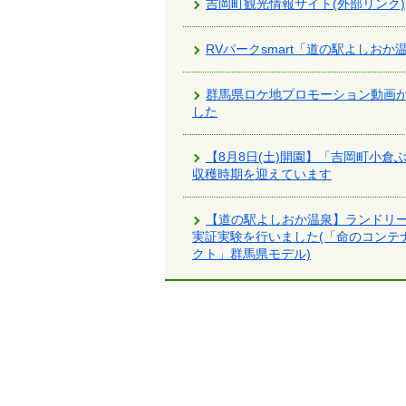
吉岡町観光情報サイト(外部リンク)
で
す。
RVパークsmart「道の駅よしおか
群馬県ロケ地プロモーション動画
した
【8月8日(土)開園】「吉岡町小倉
収穫時期を迎えています
【道の駅よしおか温泉】ランドリ
実証実験を行いました(「命のコンテ
クト」群馬県モデル)