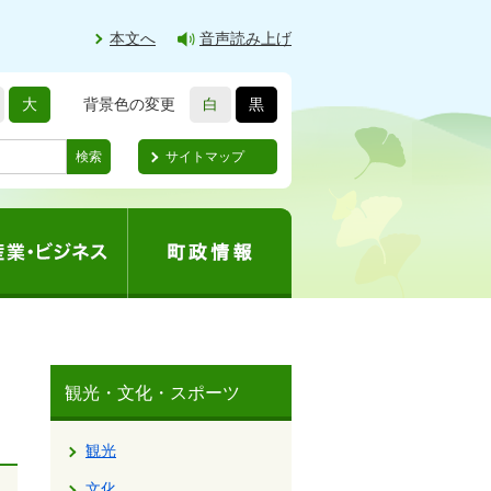
本文へ
音声読み上げ
大
背景色の変更
白
黒
サイトマップ
検索
観光・文化・スポーツ
観光
文化