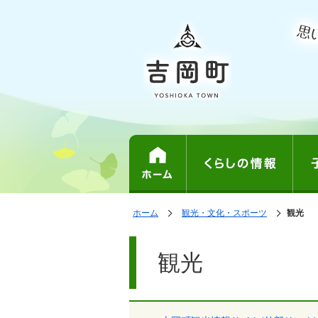
表
の
ホーム
観光・文化・スポーツ
の
観光
中
示
中
で
の
の
ペ
す。
ペ
ー
観光
ー
ジ
ジ
は、
の
本
文