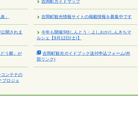
吉岡町ガイドマップ
温泉」
吉岡町観光情報サイトの掲載情報を募集中です
が公開されま
今年も開催!R8しんとう・よしおか/しんきちマ
ルシェ【9月12日(土)】
ぶどう郷」が
吉岡町観光ガイドブック送付申込フォーム(外
部リンク)
ーコンテナの
ナプロジェ