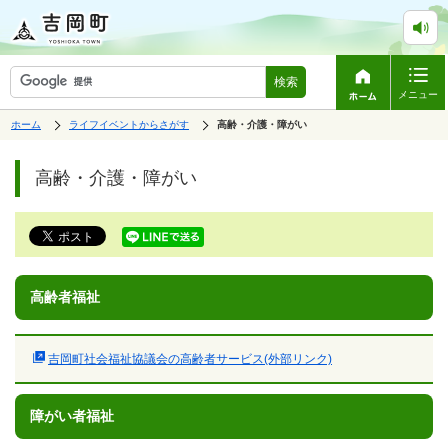
検索
メニュー
表
の
ホーム
ライフイベントからさがす
の
高齢・介護・障がい
中
示
中
で
の
ペ
の
す。
ペ
ー
高齢・介護・障がい
ー
ジ
ジ
は、
の
本
文
で
す。
高齢者福祉
吉岡町社会福祉協議会の高齢者サービス(外部リンク)
障がい者福祉