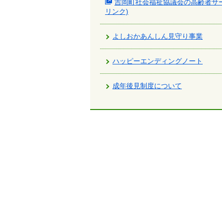
吉岡町社会福祉協議会の高齢者サ
で
リンク)
す。
よしおかあんしん見守り事業
ハッピーエンディングノート
成年後見制度について