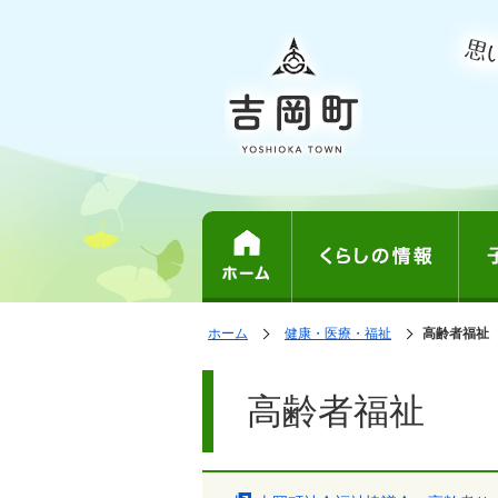
表
の
ホーム
健康・医療・福祉
の
高齢者福祉
中
示
中
で
の
の
ペ
す。
ペ
ー
高齢者福祉
ー
ジ
ジ
は、
の
本
文