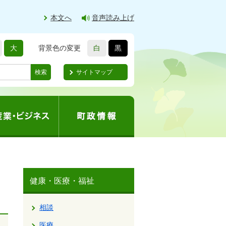
本文へ
音声読み上げ
大
背景色の変更
白
黒
サイトマップ
検索
健康・医療・福祉
相談
医療