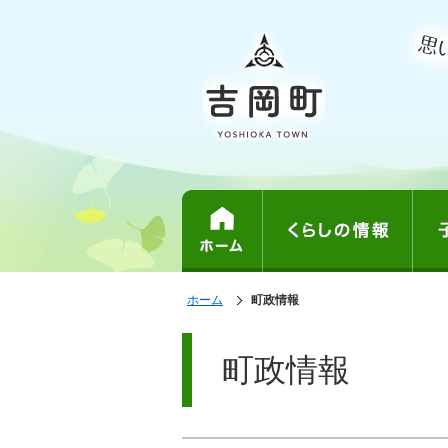
表
ホーム
の
町政情報
示
中
で
の
ペ
す。
ペ
ー
町政情報
ー
ジ
ジ
は、
の
本
文