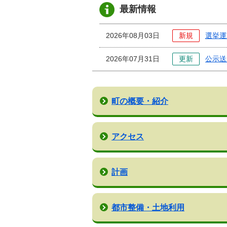
で
最新情報
す。
2026年08月03日
新規
選挙運
2026年07月31日
更新
公示送
町の概要・紹介
アクセス
計画
都市整備・土地利用