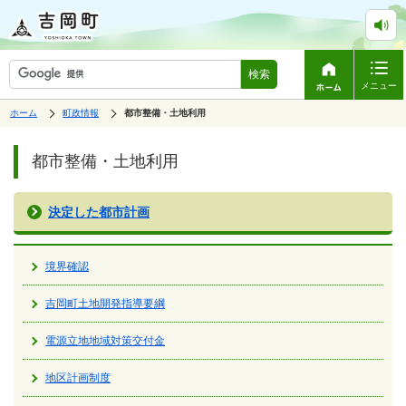
検索
メニュー
表
の
ホーム
町政情報
の
都市整備・土地利用
中
示
中
で
の
ペ
の
す。
ペ
ー
都市整備・土地利用
ー
ジ
ジ
は、
の
本
決定した都市計画
文
で
す。
境界確認
吉岡町土地開発指導要綱
電源立地地域対策交付金
地区計画制度