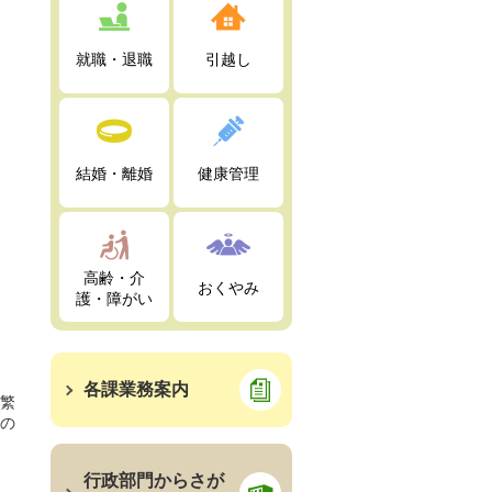
就職・退職
引越し
結婚・離婚
健康管理
高齢・介
おくやみ
護・障がい
各課業務案内
繁
の
行政部門からさが