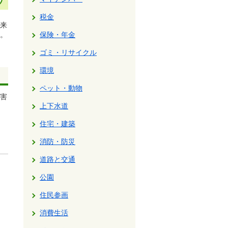
税金
来
。
保険・年金
ゴミ・リサイクル
環境
ペット・動物
害
上下水道
住宅・建築
消防・防災
道路と交通
公園
住民参画
消費生活