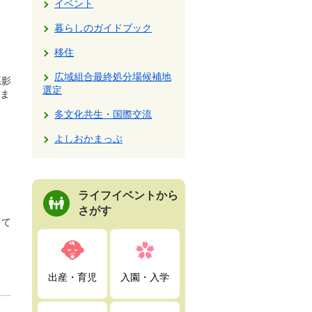
イベント
暮らしのガイドブック
移住
広域組合最終処分場候補地
悪影
選定
ま
多文化共生・国際交流
よしおかまっぷ
ライフイベントから
さがす
して
出産・育児
入園・入学