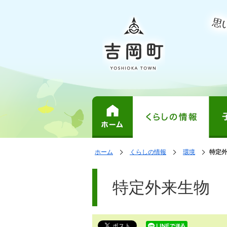
表
の
の
ホーム
くらしの情報
環境
の
特定
中
中
示
中
で
の
の
の
ペ
す。
ペ
ー
特定外来生物
ー
ジ
ジ
は、
の
本
文