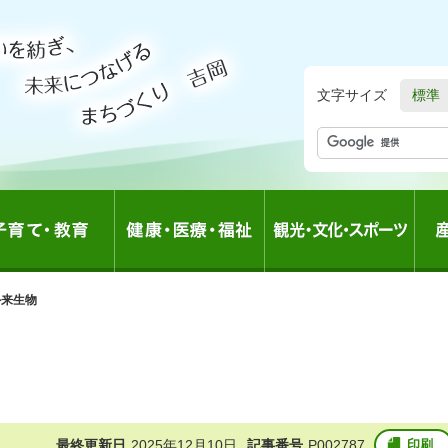
文字サイズ
標準
外来生物
最終更新日
2025年12月10日
記事番号
P002787
印刷