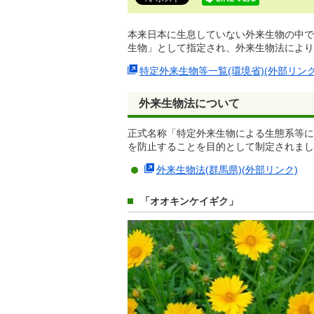
で
す。
本来日本に生息していない外来生物の中で
生物」として指定され、外来生物法により
特定外来生物等一覧(環境省)(外部リンク
外来生物法について
正式名称「特定外来生物による生態系等に
を防止することを目的として制定されまし
外来生物法(群馬県)(外部リンク)
「オオキンケイギク」