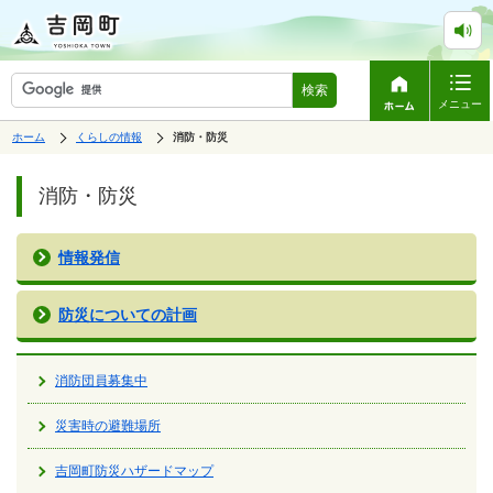
検索
メニュー
表
の
ホーム
くらしの情報
の
消防・防災
中
示
中
で
の
ペ
の
す。
ペ
ー
消防・防災
ー
ジ
ジ
は、
の
本
情報発信
文
で
す。
防災についての計画
消防団員募集中
災害時の避難場所
吉岡町防災ハザードマップ