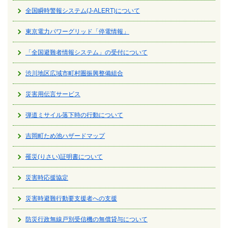
全国瞬時警報システム(J-ALERT)について
東京電力パワーグリッド「停電情報」
「全国避難者情報システム」の受付について
渋川地区広域市町村圏振興整備組合
災害用伝言サービス
弾道ミサイル落下時の行動について
吉岡町ため池ハザードマップ
罹災(りさい)証明書について
災害時応援協定
災害時避難行動要支援者への支援
防災行政無線戸別受信機の無償貸与について