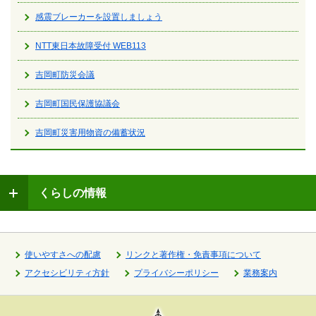
感震ブレーカーを設置しましょう
NTT東日本故障受付 WEB113
吉岡町防災会議
吉岡町国民保護協議会
吉岡町災害用物資の備蓄状況
くらしの情報
使いやすさへの配慮
リンクと著作権・免責事項について
アクセシビリティ方針
プライバシーポリシー
業務案内