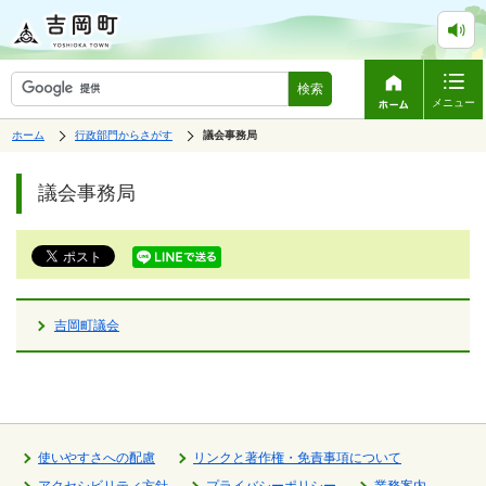
検索
メニュー
表
の
ホーム
行政部門からさがす
の
議会事務局
中
示
中
で
の
ペ
の
す。
ペ
ー
議会事務局
ー
ジ
ジ
は、
の
本
文
で
す。
吉岡町議会
使いやすさへの配慮
リンクと著作権・免責事項について