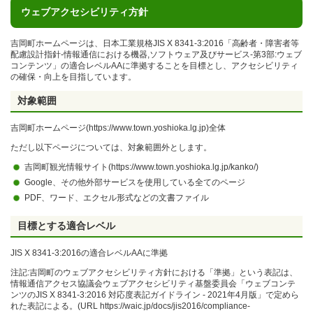
ウェブアクセシビリティ方針
吉岡町ホームページは、日本工業規格JIS X 8341-3:2016「高齢者・障害者等
配慮設計指針-情報通信における機器,ソフトウェア及びサービス-第3部:ウェブ
コンテンツ」の適合レベルAAに準拠することを目標とし、アクセシビリティ
の確保・向上を目指しています。
対象範囲
吉岡町ホームページ(https://www.town.yoshioka.lg.jp)全体
ただし以下ページについては、対象範囲外とします。
吉岡町観光情報サイト(https://www.town.yoshioka.lg.jp/kanko/)
Google、その他外部サービスを使用している全てのページ
PDF、ワード、エクセル形式などの文書ファイル
目標とする適合レベル
JIS X 8341-3:2016の適合レベルAAに準拠
注記:吉岡町のウェブアクセシビリティ方針における「準拠」という表記は、
情報通信アクセス協議会ウェブアクセシビリティ基盤委員会「ウェブコンテ
ンツのJIS X 8341-3:2016 対応度表記ガイドライン - 2021年4月版」で定めら
れた表記による。(URL https://waic.jp/docs/jis2016/compliance-