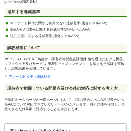
guidelines/202104/ )
追加する達成基準
キーボード操作に関する例外のない達成基準(適合レベルAAA)
3回のせん(閃)光に関する達成基準(適合レベルAAA)
現在位置に関する達成基準(適合レベルAAA)
試験結果について
JIS X 8341-3:2016「高齢者・障害者等配慮設計指針-情報通信における機器,
ソフトウェア及びサービス-第3部:ウェブコンテンツ」を踏まえた試験を実施
し、試験結果を公開しています。
アクセシビリティ試験結果
現時点で把握している問題点及び今後の対応に関する考え方
吉岡町ホームページの一部ページにおいて、JISの適合レベルA及び適合レベ
ルAAについて対応できていないページがございます。対応方法を検討し、今
後できるだけ早期に対応することを目指します。