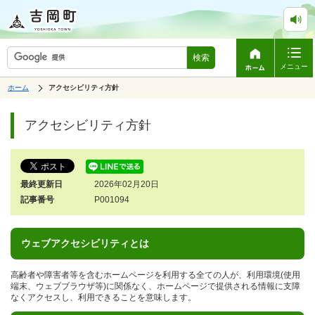
検索
メニュー
表
ホーム
の
アクセシビリティ方針
示
中
で
ペ
の
す。
ペ
ー
アクセシビリティ方針
ー
ジ
ジ
は、
の
本
文
最終更新日
2026年02月20日
で
す。
記事番号
P001094
ウェブアクセシビリティとは
高齢者や障害者等を含むホームページを利用する全ての人が、利用環境(使用
端末、ウェブブラウザ等)に関係なく、ホームページで提供される情報に支障
なくアクセスし、利用できることを意味します。