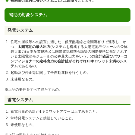
補助金の交付は各システムごとに1回限り
とします。
補助の対象システム
発電システム
住宅の屋根等への設置に適した、低圧配電線と逆潮流有りで連系し、か
つ、
太陽電池の最大出力
(システムを構成する太陽電池モジュールの公称
最大出力(日本産業規格又は国際電気標準会議等の国際規格に規定されて
いる太陽電池モジュールの公称最大出力をいう。)
の合計値及びパワーコ
ンディショナーの定格出力の合計値がそれぞれ10キロワット未満のシス
テム
であるもの。
起動及び停止等に関して全自動運転を行うもの。
未使用なもの。
※上記の要件をすべて満たすもの。
蓄電システム
蓄電容量の合計が1キロワットアワー以上であること。
常時発電システムと接続していること。
未使用なもの。