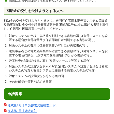
郵送による申請は受付られませんので、必ず持参してください。
補助金の交付を受けようとする人へ
補助金の交付を受けようとする方は、吉岡町住宅用太陽光電システム等設置
整備事業補助金交付申請書兼実績報告書(様式第1号)に次に掲げる書類を添付
し、住民課住民環境室に申請してください。
対象システムの仕様、規格等が判別できる書類の写し(蓄電システムを設
置する場合は蓄電容量及び保証開始日が判別できる書類の写し)
対象システムの費用に係る領収書の写し及び内訳書の写し
電気事業者との電力受給契約が確認できる書類の写し(発電システムを設
置する場合に限る。)及び電力受給開始日の分かる書類の写し
竣工検査の試験記録書の写し(発電システムを設置する場合)
対象システムの設置状況を示す写真(蓄電システムを設置する場合は蓄電
システムの写真と蓄電システムに接続する発電システムの写真)
対象システムの設置状況が分かる案内図
その他町長が必要と認める書類
申請書等
様式第1号【申請書兼実績報告】.pdf
様式第3号【請求書】