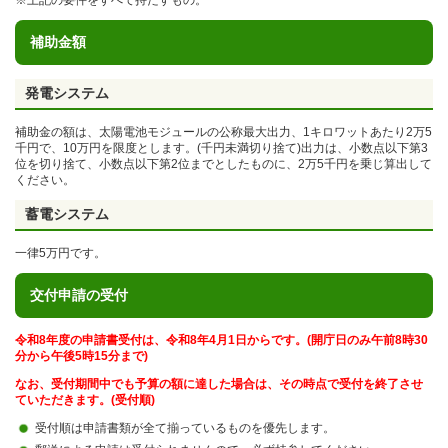
※上記の要件をすべて持たすもの。
補助金額
発電システム
補助金の額は、太陽電池モジュールの公称最大出力、1キロワットあたり2万5
千円で、10万円を限度とします。(千円未満切り捨て)
出力は、小数点以下第3
位を切り捨て、小数点以下第2位までとしたものに、2万5千円を乗じ算出して
ください。
蓄電システム
一律5万円です。
交付申請の受付
令和8年度の申請書受付は、令和8年4月1日からです。(開庁日のみ午前8時30
分から午後5時15分まで)
なお、受付期間中でも予算の額に達した場合は、その時点で受付を終了させ
ていただきます。(受付順)
受付順は申請書類が全て揃っているものを優先します。