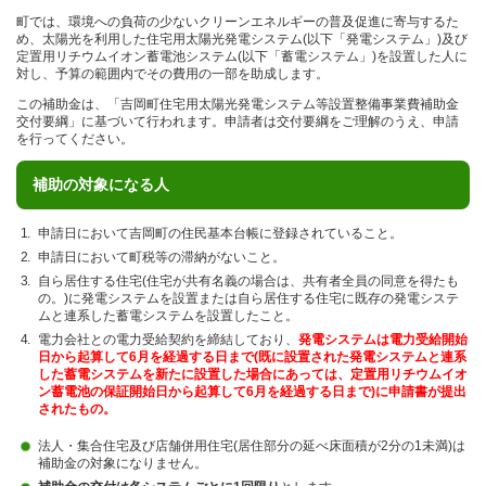
町では、環境への負荷の少ないクリーンエネルギーの普及促進に寄与するた
め、太陽光を利用した住宅用太陽光発電システム(以下「発電システム」)及び
定置用リチウムイオン蓄電池システム(以下「蓄電システム」)を設置した人に
対し、予算の範囲内でその費用の一部を助成します。
この補助金は、「吉岡町住宅用太陽光発電システム等設置整備事業費補助金
交付要綱」に基づいて行われます。申請者は交付要綱をご理解のうえ、申請
を行ってください。
補助の対象になる人
申請日において吉岡町の住民基本台帳に登録されていること。
申請日において町税等の滞納がないこと。
自ら居住する住宅(住宅が共有名義の場合は、共有者全員の同意を得たも
の。)に発電システムを設置または自ら居住する住宅に既存の発電システ
ムと連系した蓄電システムを設置したこと。
電力会社との電力受給契約を締結しており、
発電システムは電力受給開始
日から起算して6月を経過する日まで(既に設置された発電システムと連系
した蓄電システムを新たに設置した場合にあっては、定置用リチウムイオ
ン蓄電池の保証開始日から起算して6月を経過する日まで)に申請書が提出
されたもの。
法人・集合住宅及び店舗併用住宅(居住部分の延べ床面積が2分の1未満)は
補助金の対象になりません。