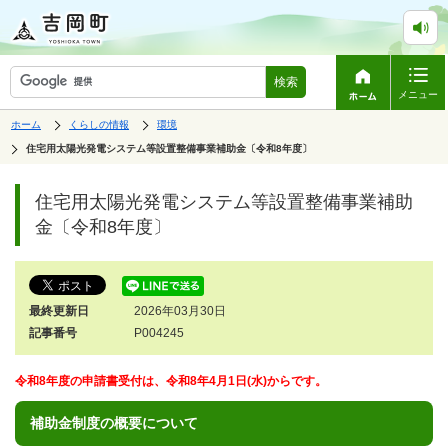
検索
メニュー
表
の
の
ホーム
くらしの情報
環境
中
中
示
の
の
の
住宅用太陽光発電システム等設置整備事業補助金〔令和8年度〕
ペ
中
ー
で
の
ジ
す。
ペ
住宅用太陽光発電システム等設置整備事業補助
は、
ー
ジ
金〔令和8年度〕
の
本
文
で
す。
最終更新日
2026年03月30日
記事番号
P004245
令和8年度の申請書受付は、令和8年4月1日(水)からです。
補助金制度の概要について