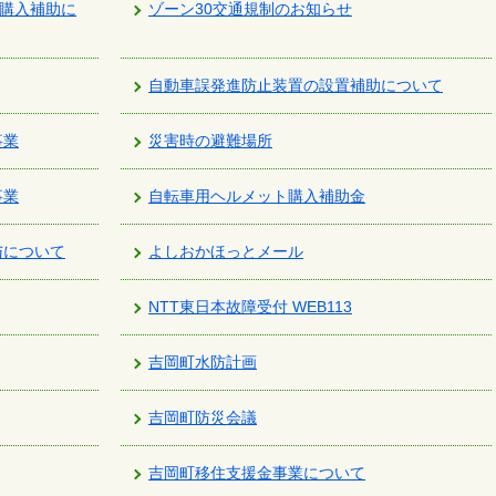
)購入補助に
ゾーン30交通規制のお知らせ
自動車誤発進防止装置の設置補助について
事業
災害時の避難場所
事業
自転車用ヘルメット購入補助金
与について
よしおかほっとメール
NTT東日本故障受付 WEB113
吉岡町水防計画
吉岡町防災会議
吉岡町移住支援金事業について