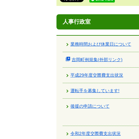
で
す。
人事行政室
業務時間および休業日について
吉岡町例規集(外部リンク)
平成29年度交際費支出状況
運転手を募集しています!
後援の申請について
令和2年度交際費支出状況