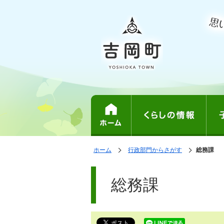
表
の
ホーム
行政部門からさがす
の
総務課
中
示
中
で
の
の
ペ
す。
ペ
ー
総務課
ー
ジ
ジ
は、
の
本
文