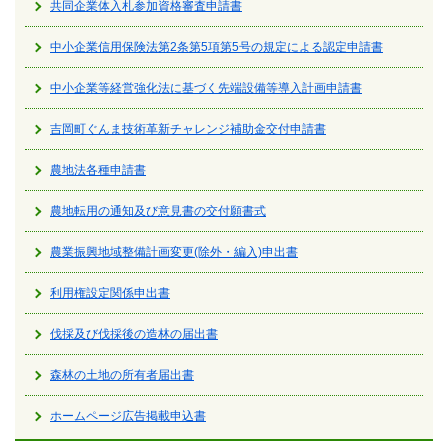
共同企業体入札参加資格審査申請書
中小企業信用保険法第2条第5項第5号の規定による認定申請書
中小企業等経営強化法に基づく先端設備等導入計画申請書
吉岡町ぐんま技術革新チャレンジ補助金交付申請書
農地法各種申請書
農地転用の通知及び意見書の交付願書式
農業振興地域整備計画変更(除外・編入)申出書
利用権設定関係申出書
伐採及び伐採後の造林の届出書
森林の土地の所有者届出書
ホームページ広告掲載申込書