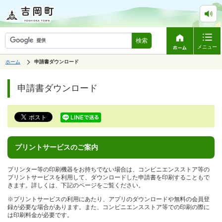
検索
メニュー
表
ホーム
の
申請書ダウンロード
示
中
で
ペ
の
す。
ペ
ー
申請書ダウンロード
ー
ジ
ジ
は、
の
本
文
で
す。
プリントサービスのご案内
プリンター等の印刷機器をお持ちでない場合は、コンビニエンスストア等の
プリントサービスを利用して、ダウンロードした申請書を印刷することもで
きます。詳しくは、下記のページをご覧ください。
※プリントサービスの利用にあたり、アプリのダウンロードや無料の会員登
録が必要な場合があります。また、コンビニエンスストア等での印刷の際に
は印刷料金が必要です。