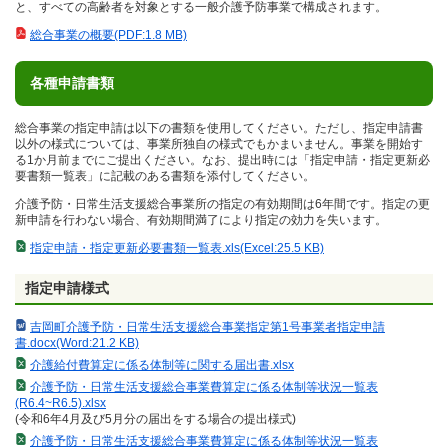
と、すべての高齢者を対象とする一般介護予防事業で構成されます。
総合事業の概要(PDF:1.8 MB)
各種申請書類
総合事業の指定申請は以下の書類を使用してください。ただし、指定申請書
以外の様式については、事業所独自の様式でもかまいません。
事業を開始す
る1か月前までにご提出ください。
なお、提出時には「指定申請・指定更新必
要書類一覧表」に記載のある書類を添付してください。
介護予防・日常生活支援総合事業所の指定の有効期間は6年間です。指定の更
新申請を行わない場合、有効期間満了により指定の効力を失います。
指定申請・指定更新必要書類一覧表.xls(Excel:25.5 KB)
指定申請様式
吉岡町介護予防・日常生活支援総合事業指定第1号事業者指定申請
書.docx(Word:21.2 KB)
介護給付費算定に係る体制等に関する届出書.xlsx
介護予防・日常生活支援総合事業費算定に係る体制等状況一覧表
(R6.4~R6.5).xlsx
(令和6年4月及び5月分の届出をする場合の提出様式)
介護予防・日常生活支援総合事業費算定に係る体制等状況一覧表