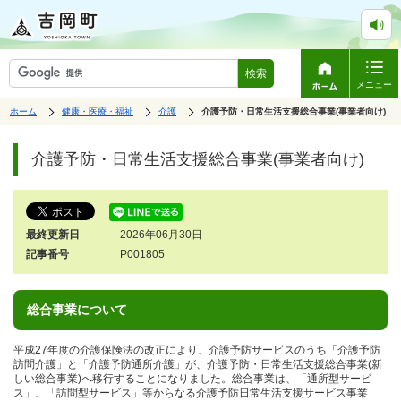
検索
メニュー
表
の
の
ホーム
健康・医療・福祉
介護
の
介護予防・日常生活支援総合事業(事業者向け)
中
中
示
中
で
の
の
ペ
の
す。
ペ
ー
介護予防・日常生活支援総合事業(事業者向け)
ー
ジ
ジ
は、
の
本
文
最終更新日
2026年06月30日
で
す。
記事番号
P001805
総合事業について
平成27年度の介護保険法の改正により、介護予防サービスのうち「介護予防
訪問介護」と「介護予防通所介護」が、介護予防・日常生活支援総合事業(新
しい総合事業)へ移行することになりました。総合事業は、「通所型サービ
ス」、「訪問型サービス」等からなる介護予防日常生活支援サービス事業