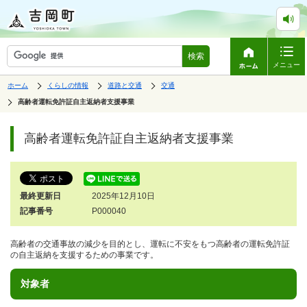
検索
メニュー
表
の
の
の
ホーム
くらしの情報
道路と交通
交通
中
中
中
示
の
の
の
の
高齢者運転免許証自主返納者支援事業
ペ
中
ー
で
の
ジ
す。
ペ
高齢者運転免許証自主返納者支援事業
は、
ー
ジ
の
本
文
最終更新日
2025年12月10日
で
す。
記事番号
P000040
高齢者の交通事故の減少を目的とし、運転に不安をもつ高齢者の運転免許証
の自主返納を支援するための事業です。
対象者