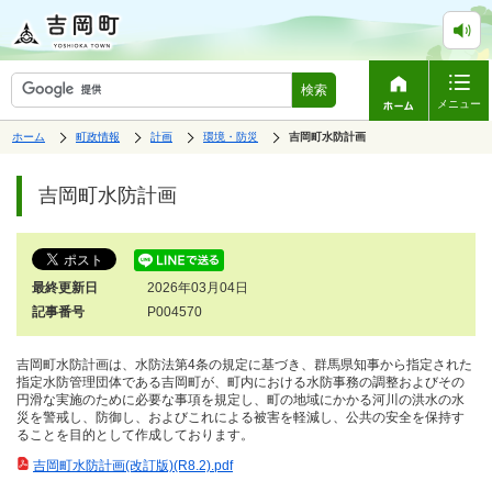
検索
メニュー
表
の
の
の
ホーム
町政情報
計画
環境・防災
の
吉岡町水防計画
中
中
中
示
中
で
の
の
の
ペ
の
す。
ペ
ー
吉岡町水防計画
ー
ジ
ジ
は、
の
本
文
最終更新日
2026年03月04日
で
す。
記事番号
P004570
吉岡町水防計画は、水防法第4条の規定に基づき、群馬県知事から指定された
指定水防管理団体である吉岡町が、町内における水防事務の調整およびその
円滑な実施のために必要な事項を規定し、町の地域にかかる河川の洪水の水
災を警戒し、防御し、およびこれによる被害を軽減し、公共の安全を保持す
ることを目的として作成しております。
吉岡町水防計画(改訂版)(R8.2).pdf