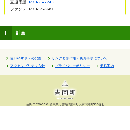
直通電話:
0279-26-2243
ファクス:0279-54-8681
計画
使いやすさへの配慮
リンクと著作権・免責事項について
アクセシビリティ方針
プライバシーポリシー
業務案内
住所:〒370-3692 群馬県北群馬郡吉岡町大字下野田560番地
代表電話:
0279-54-3111
ファクス:0279-54-8681
開庁時間:午前8時30分～午後5時15分