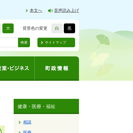
本文へ
音声読み上げ
大
背景色の変更
白
黒
サイトマップ
検索
健康・医療・福祉
相談
医療