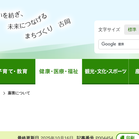
文字サイズ
標準
の
薬害について
中
の
最終更新日
2025年10月16日
記事番号
P004454
印刷