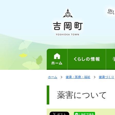
表
の
の
ホーム
健康・医療・福祉
健康づくり
中
中
示
で
の
の
ペ
す。
ペ
ー
薬害について
ー
ジ
ジ
は、
の
本
文