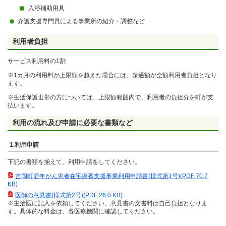
入浴補助用具
介護支援専門員による事業所の紹介・調整など
利用者負担
サービス利用料の1割
※1カ月の利用料が上限額を超えた場合には、超過額が全額利用者負担となり
ます。
※生活保護世帯の方については、上限額範囲内で、利用者の負担分を町が支
払います。
利用の流れ及び申請に必要な書類など
1.利用申請
下記の書類を揃えて、利用申請をしてください。
吉岡町若年がん患者在宅療養支援事業利用申請書(様式第1号)(PDF:70.7
KB)
医師の意見書(様式第2号)(PDF:26.0 KB)
※主治医に記入を依頼してください。意見書の文書料は自己負担となりま
す。具体的な料金は、各医療機関に確認してください。