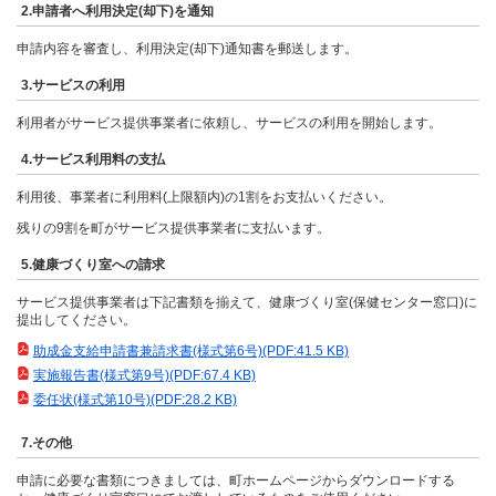
2.申請者へ利用決定(却下)を通知
申請内容を審査し、利用決定(却下)通知書を郵送します。
3.サービスの利用
利用者がサービス提供事業者に依頼し、サービスの利用を開始します。
4.サービス利用料の支払
利用後、事業者に利用料(上限額内)の1割をお支払いください。
残りの9割を町がサービス提供事業者に支払います。
5.健康づくり室への請求
サービス提供事業者は下記書類を揃えて、健康づくり室(保健センター窓口)に
提出してください。
助成金支給申請書兼請求書(様式第6号)(PDF:41.5 KB)
実施報告書(様式第9号)(PDF:67.4 KB)
委任状(様式第10号)(PDF:28.2 KB)
7.その他
申請に必要な書類につきましては、町ホームページからダウンロードする