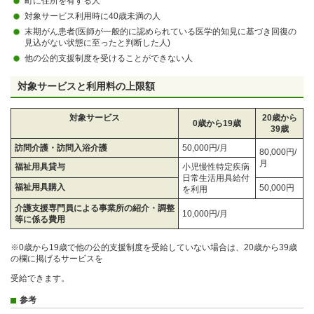
町に住所を有する人
対象サービス利用時に40歳未満の人
末期がん患者(医師が一般的に認められている医学的知見に基づき回復の
見込がない状態に至ったと判断した人)
他の公的支援制度を受けることができない人
対象サービスと利用料の上限額
対象サービス
20歳から
0歳から19歳
39歳
訪問介護・訪問入浴介護
50,000円/月
80,000円/
月
福祉用具貸与
小児慢性特定疾病
日常生活用具給付
福祉用具購入
50,000円
を利用
介護支援専門員による事業所の紹介・調整
10,000円/月
等に係る費用
※0歳から19歳で他の公的支援制度を受給していない場合は、20歳から39歳
の欄に掲げるサービスを
受給できます。
参考