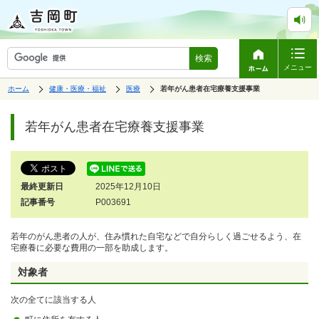
検索
メニュー
表
の
の
ホーム
健康・医療・福祉
医療
の
若年がん患者在宅療養支援事業
中
中
示
中
で
の
の
ペ
の
す。
ペ
ー
若年がん患者在宅療養支援事業
ー
ジ
ジ
は、
の
本
文
最終更新日
2025年12月10日
で
す。
記事番号
P003691
若年のがん患者の人が、住み慣れた自宅などで自分らしく過ごせるよう、在
宅療養に必要な費用の一部を助成します。
対象者
次の全てに該当する人