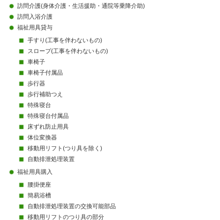
訪問介護(身体介護・生活援助・通院等乗降介助)
訪問入浴介護
福祉用具貸与
手すり(工事を伴わないもの)
スロープ(工事を伴わないもの)
車椅子
車椅子付属品
歩行器
歩行補助つえ
特殊寝台
特殊寝台付属品
床ずれ防止用具
体位変換器
移動用リフト(つり具を除く)
自動排泄処理装置
福祉用具購入
腰掛便座
簡易浴槽
自動排泄処理装置の交換可能部品
移動用リフトのつり具の部分