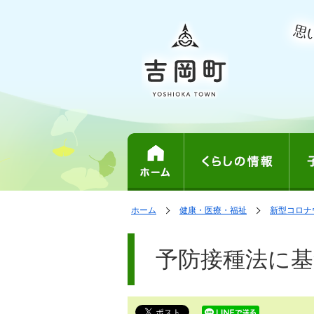
表
の
の
ホーム
健康・医療・福祉
新型コロナ
中
中
示
で
の
の
ペ
す。
ペ
ー
予防接種法に基
ー
ジ
ジ
は、
の
本
文