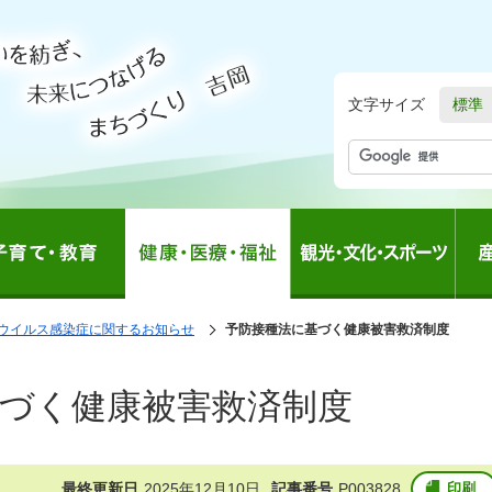
文字サイズ
標準
ウイルス感染症に関するお知らせ
の
予防接種法に基づく健康被害救済制度
中
の
づく健康被害救済制度
最終更新日
2025年12月10日
記事番号
P003828
印刷