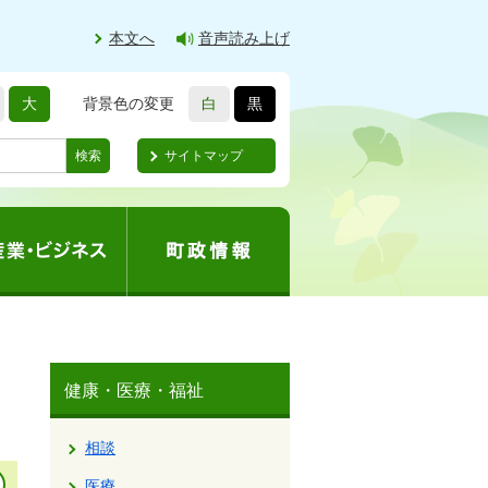
本文へ
音声読み上げ
大
背景色の変更
白
黒
サイトマップ
検索
健康・医療・福祉
相談
医療