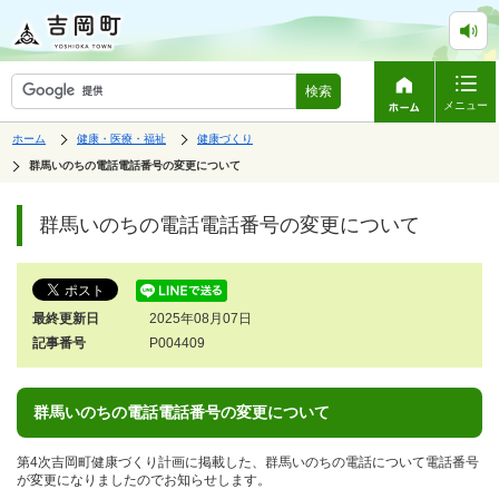
検索
メニュー
表
の
の
ホーム
健康・医療・福祉
健康づくり
中
中
示
の
の
の
群馬いのちの電話電話番号の変更について
ペ
中
ー
で
の
ジ
す。
ペ
群馬いのちの電話電話番号の変更について
は、
ー
ジ
の
本
文
最終更新日
2025年08月07日
で
す。
記事番号
P004409
群馬いのちの電話電話番号の変更について
第4次吉岡町健康づくり計画に掲載した、群馬いのちの電話について電話番号
が変更になりましたのでお知らせします。