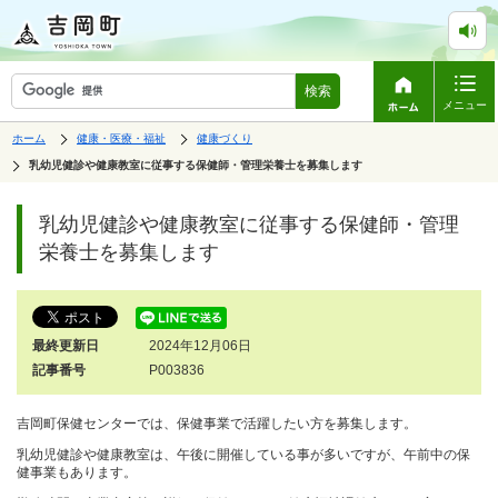
検索
メニュー
表
の
の
ホーム
健康・医療・福祉
健康づくり
中
中
示
の
の
の
乳幼児健診や健康教室に従事する保健師・管理栄養士を募集します
ペ
中
ー
で
の
ジ
す。
ペ
乳幼児健診や健康教室に従事する保健師・管理
は、
ー
ジ
栄養士を募集します
の
本
文
で
す。
最終更新日
2024年12月06日
記事番号
P003836
吉岡町保健センターでは、保健事業で活躍したい方を募集します。
乳幼児健診や健康教室は、午後に開催している事が多いですが、午前中の保
健事業もあります。