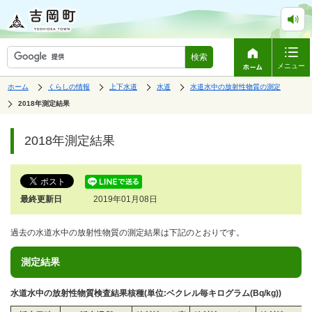
検索
メニュー
表
の
の
の
の
ホーム
くらしの情報
上下水道
水道
水道水中の放射性物質の測定
中
中
中
中
示
の
の
の
の
の
2018年測定結果
ペ
中
ー
で
の
ジ
す。
ペ
2018年測定結果
は、
ー
ジ
の
本
文
最終更新日
2019年01月08日
で
す。
過去の水道水中の放射性物質の測定結果は下記のとおりです。
測定結果
水道水中の放射性物質検査結果核種(単位:ベクレル毎キログラム(Bq/kg))