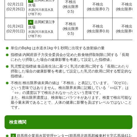
師
群
採
吉岡町第1浄
A
不検出
馬
採水日時
02月21日
不検出
不検出
会・
馬
水
水場
(検出限界
県
測定結果報告日
(02月26日)
(検出限界0.7)
(検出限界0.6
環
県
場
水源(河川表流水及
0.5)
薬
び地下水)
境
企
所
剤
衛
業
師
群
採
吉岡町第1浄
A
不検出
生
局
採水日時
01月24日
不検出
不検出
会・
馬
水
水場
(検出限界
試
水
測定結果報告日
(02月01日)
(検出限界0.8)
(検出限界0.4
環
県
場
水源(河川表流水及
0.5)
験
質
び地下水)
境
企
所
セ
検
衛
業
ン
査
生
局
単位のBq/kg は水道水1kg 中1 秒間に出現する放射線の量
タ
セ
試
水
ー
ン
指標値:内閣府原子力安全委員会が定めた飲食物摂取制限に関する「長期
験
質
タ
にわたり摂取した場合の健康影響を考慮して設定した指標値」
セ
検
ー
ン
査
乳児暫定指標値:食品衛生法に基づく乳児の飲用に関する「長期にわたり
タ
セ
摂取した場合の健康影響を考慮して設定した乳児の飲用に関する暫定的な
ー
ン
指標値」
タ
不検出:検出限界値未満の値は「不検出」と表記しています。「0(ゼロ)」
ー
という意味ではありません。検出限界未満に記載している「○○以下」は
「○○」の濃度以下で検出されなかったという意味です。
また、検出限界濃度は、検体毎にバラツキがあります。検査で検出可能な
最小量未満であることで、人体の健康に影響を及ぼすレベルではないこと
です。
検査機関
群馬県企業局水質管理センター(群馬県北群馬郡榛東村大字広馬場411-
A