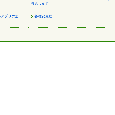
減免します
応アプリの追
各種変更届