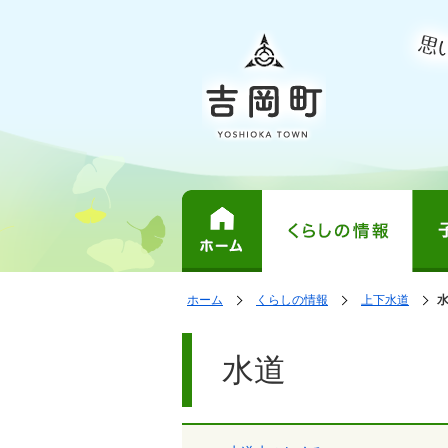
表
の
の
ホーム
くらしの情報
上下水道
中
中
示
で
の
の
ペ
す。
ペ
ー
水道
ー
ジ
ジ
は、
の
本
文