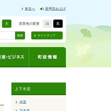
本文へ
音声読み上げ
大
背景色の変更
白
黒
サイトマップ
検索
上下水道
水道
下水道