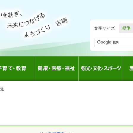
文字サイズ
標準
の
水道
中
の