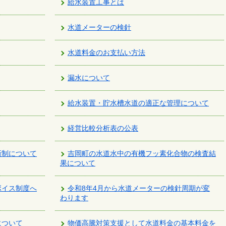
給水装置工事とは
水道メーターの検針
水道料金のお支払い方法
漏水について
給水装置・貯水槽水道の適正な管理について
経営比較分析表の公表
新制について
吉岡町の水道水中の有機フッ素化合物の検査結
果について
ボイス制度へ
令和8年4月から水道メーターの検針周期が変
わります
について
物価高騰対策支援として水道料金の基本料金を