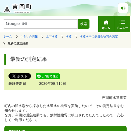
検索
メニュー
表
の
の
の
の
ホーム
くらしの情報
上下水道
水道
水道水中の放射性物質の測定
中
中
中
中
示
の
の
の
の
の
最新の測定結果
ペ
中
ー
で
の
ジ
す。
ペ
最新の測定結果
は、
ー
ジ
の
本
文
最終更新日
2026年06月19日
で
す。
吉岡町水道事業
町内の浄水場から採水した水道水の検査を実施したので、その測定結果をお
知らせします。
なお、今回の測定結果でも、放射性物質は検出されませんでしたので、安心
してご利用ください。