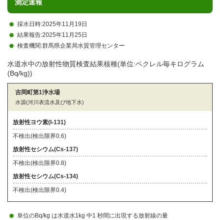
測定速報
採水日時:2025年11月19日
結果報告:2025年11月25日
検査機関:群馬県企業局水質管理センター
水道水中の放射性物質検査結果核種(単位:ベクレル毎キログラム
(Bq/kg))
吉岡町第1浄水場
水源(河川表流水及び地下水)
放射性ヨウ素(I-131)
不検出
(検出限界0.6)
放射性セシウム(Cs-137)
不検出
(検出限界0.8)
放射性セシウム(Cs-134)
不検出
(検出限界0.4)
単位のBq/kg は水道水1kg 中1 秒間に出現する放射線の量