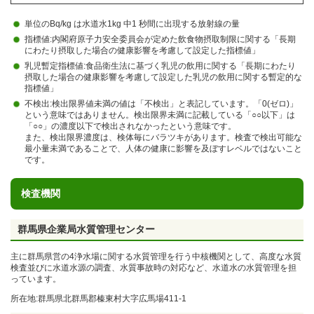
単位のBq/kg は水道水1kg 中1 秒間に出現する放射線の量
指標値:内閣府原子力安全委員会が定めた飲食物摂取制限に関する「長期
にわたり摂取した場合の健康影響を考慮して設定した指標値」
乳児暫定指標値:食品衛生法に基づく乳児の飲用に関する「長期にわたり
摂取した場合の健康影響を考慮して設定した乳児の飲用に関する暫定的な
指標値」
不検出:検出限界値未満の値は「不検出」と表記しています。「0(ゼロ)」
という意味ではありません。検出限界未満に記載している「○○以下」は
「○○」の濃度以下で検出されなかったという意味です。
また、検出限界濃度は、検体毎にバラツキがあります。検査で検出可能な
最小量未満であることで、人体の健康に影響を及ぼすレベルではないこと
です。
検査機関
群馬県企業局水質管理センター
主に群馬県営の4浄水場に関する水質管理を行う中核機関として、高度な水質
検査並びに水道水源の調査、水質事故時の対応など、水道水の水質管理を担
っています。
所在地:群馬県北群馬郡榛東村大字広馬場411-1