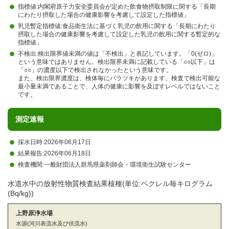
指標値:内閣府原子力安全委員会が定めた飲食物摂取制限に関する「長期
にわたり摂取した場合の健康影響を考慮して設定した指標値」
乳児暫定指標値:食品衛生法に基づく乳児の飲用に関する「長期にわたり
摂取した場合の健康影響を考慮して設定した乳児の飲用に関する暫定的な
指標値」
不検出:検出限界値未満の値は「不検出」と表記しています。「0(ゼロ)」
という意味ではありません。検出限界未満に記載している「○○以下」は
「○○」の濃度以下で検出されなかったという意味です。
また、検出限界濃度は、検体毎にバラツキがあります。検査で検出可能な
最小量未満であることで、人体の健康に影響を及ぼすレベルではないこと
です。
測定速報
採水日時:2026年06月17日
結果報告:2026年06月18日
検査機関:一般財団法人群馬県薬剤師会・環境衛生試験センター
水道水中の放射性物質検査結果核種(単位:ベクレル毎キログラム
(Bq/kg))
上野原浄水場
水源(河川表流水及び伏流水)