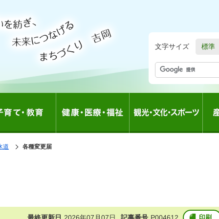
文字サイズ
標準
の
水道
の
各種変更届
中
中
の
の
最終更新日
2026年07月07日
記事番号
P004612
印刷