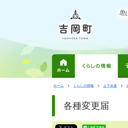
表
の
の
ホーム
くらしの情報
上下水道
中
中
示
で
の
の
ペ
す。
ペ
ー
各種変更届
ー
ジ
ジ
は、
の
本
文