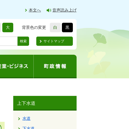
本文へ
音声読み上げ
大
背景色の変更
白
黒
サイトマップ
検索
上下水道
水道
下水道