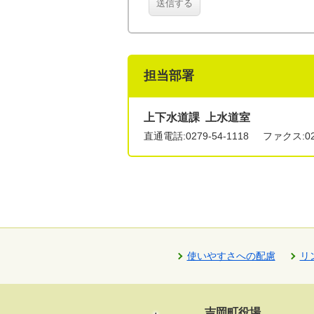
送信する
担当部署
上下水道課 上水道室
直通電話:
0279-54-1118
ファクス:027
使いやすさへの配慮
リ
吉岡町役場