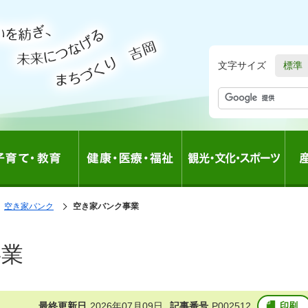
文字サイズ
標準
の
空き家バンク
の
空き家バンク事業
中
中
の
の
事業
最終更新日
2026年07月09日
記事番号
P002512
印刷