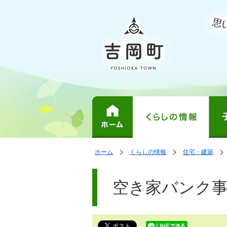
表
の
の
ホーム
くらしの情報
住宅・建築
中
中
示
で
の
の
ペ
す。
ペ
ー
空き家バンク
ー
ジ
ジ
は、
の
本
文