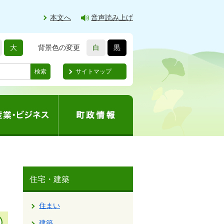
本文へ
音声読み上げ
大
背景色の変更
白
黒
サイトマップ
検索
住宅・建築
住まい
建築