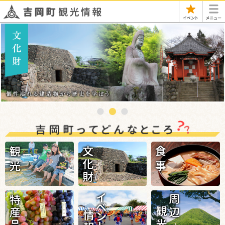
イベン
1
2
3