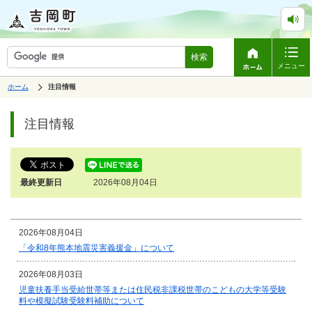
検索
メニュー
表
ホーム
の
注目情報
示
中
で
ペ
の
す。
ペ
ー
注目情報
ー
ジ
ジ
は、
の
本
文
最終更新日
2026年08月04日
で
す。
2026年08月04日
「令和8年熊本地震災害義援金」について
2026年08月03日
児童扶養手当受給世帯等または住民税非課税世帯のこどもの大学等受験
料や模擬試験受験料補助について