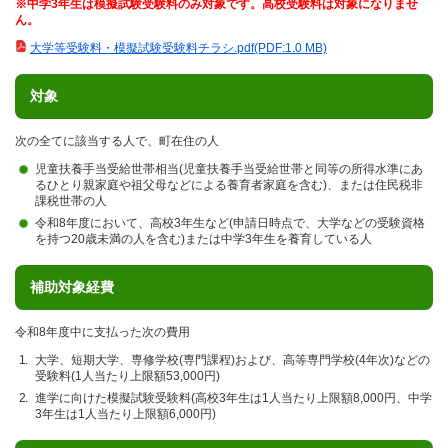
※中学3年生は模擬試験受験料のみ対象です。高校受験料は対象になりませ
ん。
大学等受験料・模擬試験受験料チラシ.pdf(PDF:1.0 MB)
対象
次の全てに該当する人で、町在住の人
児童扶養手当受給世帯相当(児童扶養手当受給世帯と同等の所得水準にあ
るひとり親家庭や祖父母などによる養育者家庭を含む)、または住民税非
課税世帯の人
令和8年度において、高校3年生など(申請日時点で、大学などの受験資格
を持つ20歳未満の人を含む)または中学3年生を養育している人
補助対象経費
令和8年度中に支払った次の費用
大学、短期大学、専修学校(専門課程)および、高等専門学校(4年次)などの
受験料(1人当たり上限額53,000円)
進学に向けた模擬試験受験料(高校3年生は1人当たり上限額8,000円、中学
3年生は1人当たり上限額6,000円)