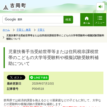
検索
メニュー
表
の
の
ホーム
子育て・教育
子育て
中
中
示
の
の
の
児童扶養手当受給世帯等または住民税非課税世帯のこどもの大学等受験料や模擬試験受験料
ペ
中
補助について
ー
の
で
ジ
す。
は、
ペ
児童扶養手当受給世帯等または住民税非課税世
ー
ジ
帯のこどもの大学等受験料や模擬試験受験料補
の
助について
本
文
で
す。
最終更新日
2026年07月10日
記事番号
P004518
群馬県では経済的課題を抱えるひとり親家庭などの子どもに対して、大学な
どの受験料や模擬試験の受験料を補助します。