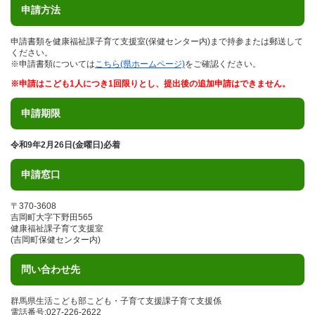
申請方法
申請書類を健康福祉課子育て支援室(保健センター内)まで持参または郵送して
ください。
※申請書類については
こちら(県ホームページ)
をご確認ください。
※申請はこども1人につき1回限りとし、提出後の追加申請はできません。
申請期限
令和9年2月26日(金曜日)必着
申請窓口
〒370-3608
吉岡町大字下野田565
健康福祉課子育て支援室
(吉岡町保健センター内)
問い合わせ先
群馬県生活こども部こども・子育て支援課子育て支援係
電話番号:027-226-2622