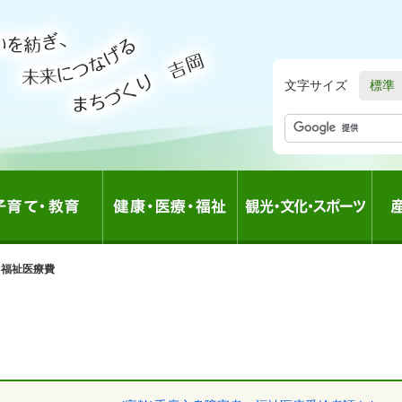
文字サイズ
標準
の
福祉医療費
中
の