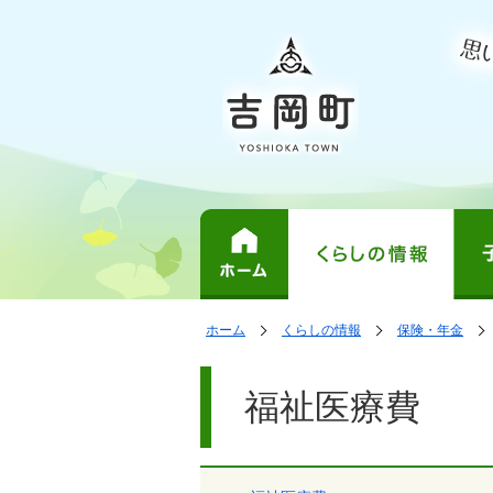
表
の
の
ホーム
くらしの情報
保険・年金
中
中
示
で
の
の
ペ
す。
ペ
ー
福祉医療費
ー
ジ
ジ
は、
の
本
文