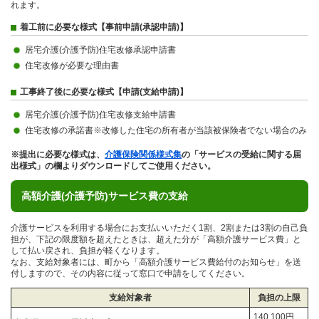
れます。
着工前に必要な様式【事前申請(承認申請)】
居宅介護(介護予防)住宅改修承認申請書
住宅改修が必要な理由書
工事終了後に必要な様式【申請(支給申請)】
居宅介護(介護予防)住宅改修支給申請書
住宅改修の承諾書※改修した住宅の所有者が当該被保険者でない場合のみ
※提出に必要な様式は、
介護保険関係様式集
の「サービスの受給に関する届
出様式」の欄よりダウンロードしてご使用ください。
高額介護(介護予防)サービス費の支給
介護サービスを利用する場合にお支払いいただく1割、2割または3割の自己負
担が、下記の限度額を超えたときは、超えた分が「高額介護サービス費」と
して払い戻され、負担が軽くなります。
なお、支給対象者には、町から「高額介護サービス費給付のお知らせ」を送
付しますので、その内容に従って窓口で申請をしてください。
支給対象者
負担の上限
140,100円