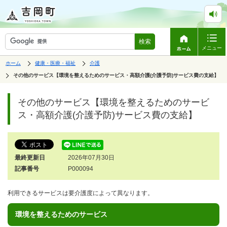
検索
メニュー
表
の
の
ホーム
健康・医療・福祉
介護
中
中
示
の
の
の
その他のサービス【環境を整えるためのサービス・高額介護(介護予防)サービス費の支給】
ペ
中
ー
で
の
ジ
す。
ペ
その他のサービス【環境を整えるためのサービ
は、
ー
ジ
ス・高額介護(介護予防)サービス費の支給】
の
本
文
で
す。
最終更新日
2026年07月30日
記事番号
P000094
利用できるサービスは要介護度によって異なります。
環境を整えるためのサービス