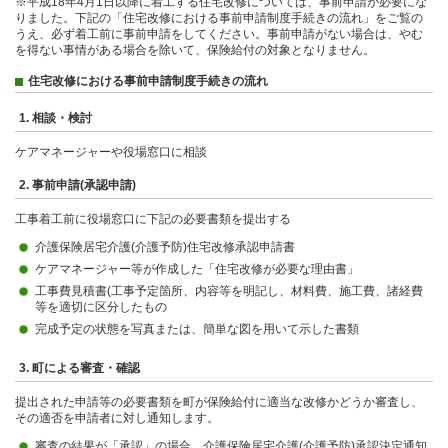
※平成18年4月1日以降に着工する住宅改修については、事前申請が必要にな
りました。下記の「住宅改修における事前申請制度手続きの流れ」をご覧の
うえ、必ず着工前に事前申請をしてください。事前申請がない場合は、やむ
を得ない事情がある場合を除いて、保険給付の対象となりません。
住宅改修における事前申請制度手続きの流れ
1. 相談・検討
ケアマネージャーや役場窓口に相談
2. 事前申請(承認申請)
工事着工前に役場窓口に下記の必要書類を提出する
介護保険居宅介護(介護予防)住宅改修承認申請書
ケアマネージャー等が作成した「住宅改修が必要な理由書」
工事費見積書(工事予定箇所、内容等を明記し、材料費、施工費、諸経費
等を適切に区分したもの
完成予定の状態を写真または、簡単な図を用いて示した書類
3. 町による審査・確認
提出された申請等の必要書類を町が保険給付に適当な改修かどうか審査し、
その適否を申請者に対し通知します。
審査の結果が「承認」の場合、介護保険居宅介護(介護予防)承認決定通知