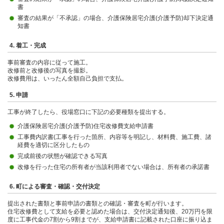
書
審査の結果が「不承認」の場合、介護保険居宅介護(介護予防)却下決定通
知書
4. 着工・完成
事前審査の内容に従って施工。
改修前と改修後の写真を撮影。
改修費用は、いったん全額自己負担で支払。
5. 申請
工事が終了したら、役場窓口に下記の必要種類を提出する。
介護保険居宅介護(介護予防)住宅改修費支給申請書
工事費内訳書(工事を行った箇所、内容等を明記し、材料費、施工費、諸
経費を適切に区分したもの
完成前後の状態が確認できる写真
改修を行った住宅の所有者が当該利用者でない場合は、所有者の承諾書
6. 町による審査・確認・交付決定
提出された書類と事前申請の書類との確認・審査を町が行います。
住宅改修費として支給を必要と認めた場合は、交付決定通知後、20万円を限
度に工事代金の7割から9割までが、支給申請書に記載された口座に振り込ま