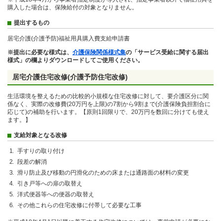
購入した場合は、保険給付の対象となりません。
提出するもの
居宅介護(介護予防)福祉用具購入費支給申請書
※提出に必要な様式は、
介護保険関係様式集
の「サービス受給に関する届出
様式」の欄よりダウンロードしてご使用ください。
居宅介護住宅改修(介護予防住宅改修)
生活環境を整えるための比較的小規模な住宅改修に対して、要介護区分に関
係なく、実際の改修費(20万円を上限)の7割から9割まで(介護保険負担割合に
応じて)の補助を行います。【原則1回限りで、20万円を数回に分けても使え
ます。】
支給対象となる改修
手すりの取り付け
段差の解消
滑り防止及び移動の円滑化のための床または通路面の材料の変更
引き戸等への扉の取替え
洋式便器等への便器の取替え
その他これらの住宅改修に付帯して必要な工事