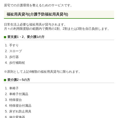
居宅での介護環境を整えるためのサービスです。
福祉用具貸与(介護予防福祉用具貸与)
日常生活上必要な福祉用具が貸与されます。
月々の利用限度額の範囲内で費用の1割、2割または3割を自己負担します。
要支援1・2、要介護1の方
手すり
スロープ
歩行器
歩行補助杖
※原則として上記4種類の福祉用具貸与に限られます。
要介護2～5の方
車椅子
車椅子付属品
特殊寝台
特殊寝台付属品
床ずれ防止用具
体位変換器