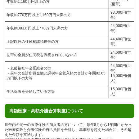
年収約1,160万円以上の方
(世帯)
93,000円(世
年収約770万円以上1,160万円未満の方
帯)
44,000円(世
年収約383万円以上770万円未満の方
帯)
44,400円(世
上記以外の住民税課税世帯の方
帯)
24,600円(世
世帯の全員が住民税を課税されていない方
帯)
24,600円(世
・老齢福祉年金受給者の方
帯)
・前年の合計所得金額と課税年金収入額の合計が年間82.65
15,000円(個
万円以下の方等
人)
15,000円(個
生活保護を受給している方等
人)
高額医療・高額介護合算制度について
世帯内の同一の医療保険の加入者の方について、毎年8月から1年間にかかっ
た医療保険と介護保険の自己負担を合計し、基準額を超えた場合に、その超
えた金額を支給します。