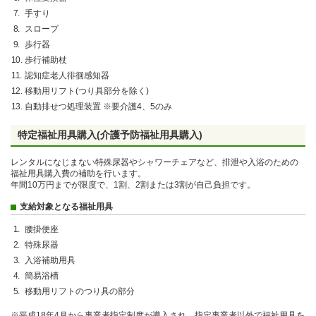
手すり
スロープ
歩行器
歩行補助杖
認知症老人徘徊感知器
移動用リフト(つり具部分を除く)
自動排せつ処理装置 ※要介護4、5のみ
特定福祉用具購入(介護予防福祉用具購入)
レンタルになじまない特殊尿器やシャワーチェアなど、排泄や入浴のための
福祉用具購入費の補助を行います。
年間10万円までが限度で、1割、2割または3割が自己負担です。
支給対象となる福祉用具
腰掛便座
特殊尿器
入浴補助用具
簡易浴槽
移動用リフトのつり具の部分
※平成18年4月から事業者指定制度が導入され、指定事業者以外で福祉用具を