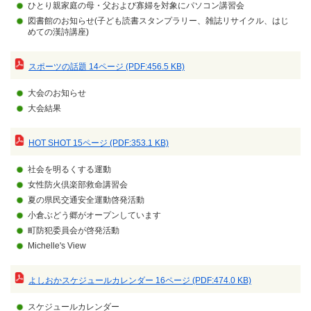
ひとり親家庭の母・父および寡婦を対象にパソコン講習会
図書館のお知らせ(子ども読書スタンプラリー、雑誌リサイクル、はじ
めての漢詩講座)
スポーツの話題 14ページ (PDF:456.5 KB)
大会のお知らせ
大会結果
HOT SHOT 15ページ (PDF:353.1 KB)
社会を明るくする運動
女性防火倶楽部救命講習会
夏の県民交通安全運動啓発活動
小倉ぶどう郷がオープンしています
町防犯委員会が啓発活動
Michelle's View
よしおかスケジュールカレンダー 16ページ (PDF:474.0 KB)
スケジュールカレンダー