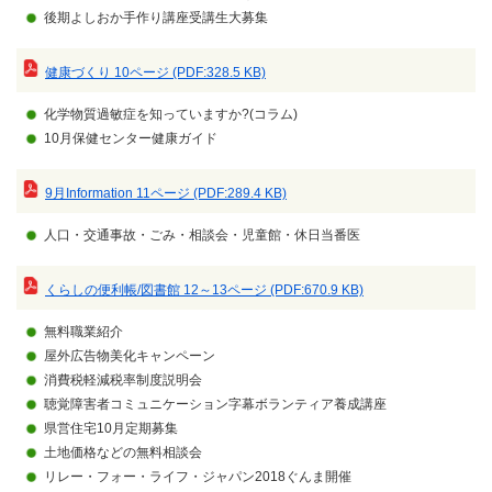
後期よしおか手作り講座受講生大募集
健康づくり 10ページ (PDF:328.5 KB)
化学物質過敏症を知っていますか?(コラム)
10月保健センター健康ガイド
9月Information 11ページ (PDF:289.4 KB)
人口・交通事故・ごみ・相談会・児童館・休日当番医
くらしの便利帳/図書館 12～13ページ (PDF:670.9 KB)
無料職業紹介
屋外広告物美化キャンペーン
消費税軽減税率制度説明会
聴覚障害者コミュニケーション字幕ボランティア養成講座
県営住宅10月定期募集
土地価格などの無料相談会
リレー・フォー・ライフ・ジャパン2018ぐんま開催