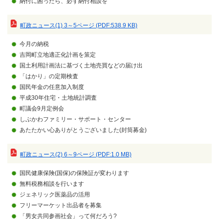
納付に困ったら、必ず納付相談を
町政ニュース(1) 3～5ページ (PDF:538.9 KB)
今月の納税
吉岡町立地適正化計画を策定
国土利用計画法に基づく土地売買などの届け出
「はかり」の定期検査
国民年金の任意加入制度
平成30年住宅・土地統計調査
町議会9月定例会
しぶかわファミリー・サポート・センター
あたたかい心ありがとうございました(封筒募金)
町政ニュース(2) 6～9ページ (PDF:1.0 MB)
国民健康保険(国保)の保険証が変わります
無料税務相談を行います
ジェネリック医薬品の活用
フリーマーケット出品者を募集
「男女共同参画社会」って何だろう?