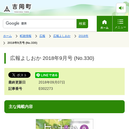
検索
メニュー
表
の
の
の
の
ホーム
町政情報
広報
広報よしおか
2018年
中
中
中
中
示
の
の
の
の
の
2018年9月号 (No.330)
ペ
中
ー
で
の
ジ
す。
ペ
広報よしおか 2018年9月号 (No.330)
は、
ー
ジ
の
本
文
最終更新日
2018年09月07日
で
す。
記事番号
E002273
主な掲載内容