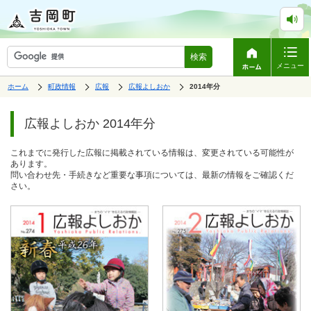
検索
メニュー
表
の
の
の
ホーム
町政情報
広報
広報よしおか
の
2014年分
中
中
中
示
中
で
の
の
の
ペ
の
す。
ペ
ー
広報よしおか 2014年分
ー
ジ
ジ
は、
の
これまでに発行した広報に掲載されている情報は、変更されている可能性が
本
あります。
文
問い合わせ先・手続きなど重要な事項については、最新の情報をご確認くだ
で
さい。
す。