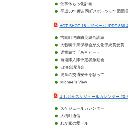
仕事休もっ化計画
平成30年度吉岡町スポーツ少年団団
HOT SHOT 18～19ページ (PDF:836.4
吉岡町消防防災総合訓練
大藪獅子舞保存会が文化伝統賞受賞
児童館で「あそビート」
自衛隊入隊予定者激励会
自治会講演会
児童の交通安全を願って
Michael's View
よしおかスケジュールカレンダー 20ページ 
スケジュールカレンダー
大樹町通信
わが家の愛ドル