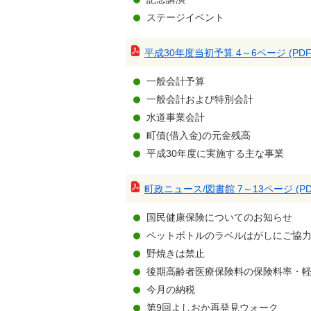
ステージイベント
平成30年度当初予算 4～6ページ (PDF:4
一般会計予算
一般会計および特別会計
水道事業会計
町債(借入金)の元金残高
平成30年度に実施する主な事業
町政ニュース/図書館 7～13ページ (PDF:
国民健康保険についてのお知らせ
ペットボトルのラベルはがしにご協
野焼きは禁止
後期高齢者医療保険料の保険料率・
今月の納税
第9回よしおか再発見ウォーク