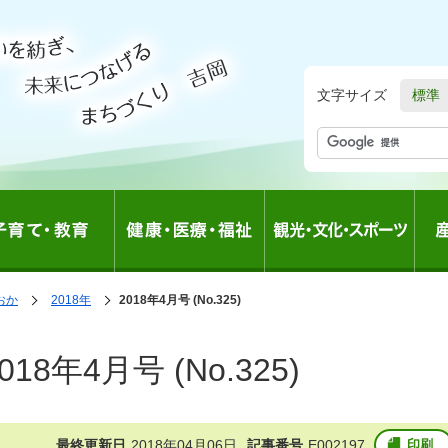
文字サイズ
標準
の
おか
2018年
の
2018年4月号 (No.325)
中
中
の
の
8年4月号 (No.325)
最終更新日
2018年04月06日
記事番号
E002197
印刷