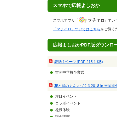
スマホで広報よしおか
スマホアプリ「
」でい
「マチイロ」ついてはこちら
をご覧く
広報よしおかPDF版ダウンロ
表紙 1ページ (PDF:215.1 KB)
吉岡中学校卒業式
花と緑のぐんまづくり2018 in 吉岡開催 2
注目イベント
コラボイベント
花緑体験
記念講演