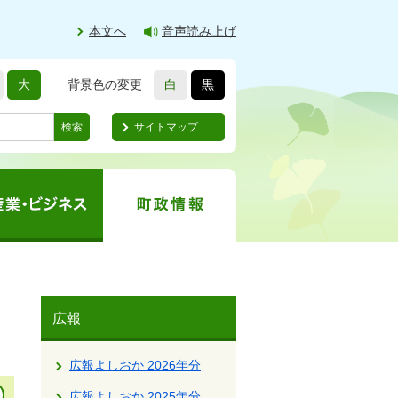
本文へ
音声読み上げ
大
背景色の変更
白
黒
サイトマップ
検索
広報
広報よしおか 2026年分
広報よしおか 2025年分