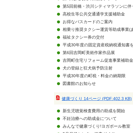
第5回前橋・渋川シティマラソンに伴
高校生等公共交通通学支援補助金
お得なバスカードのご案内
相乗り推奨タクシー運賃等助成事業(
福祉タクシー券の交付
平成30年度の固定資産税納税通知書
第6回吉岡町美術作家作品展
吉岡町住宅リフォーム促進事業補助
犬の登録と狂犬病予防注射
平成30年度の町税・料金の納期限
図書館のお知らせ
健康づくり 14ページ (PDF:402.3 KB)
新生児聴覚検査費用の助成を開始
不妊治療への助成金について
みんなで健康づくり!ヨガボール教室