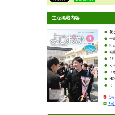
で
す。
主な掲載内容
花と
平
町
健
4月I
く
ス
HO
よ
広報
広報