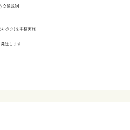
う交通規制
あいタク)を本格実施
を発送します
金