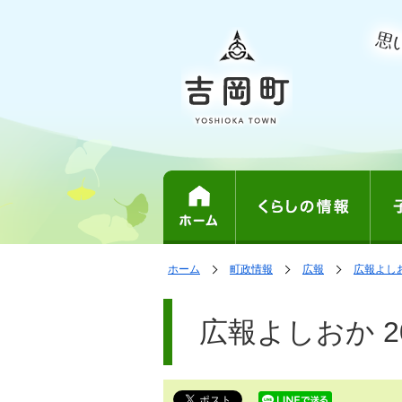
表
の
の
の
ホーム
町政情報
広報
広報よし
中
中
中
示
で
の
の
の
ペ
す。
ペ
ー
広報よしおか 201
ー
ジ
ジ
は、
の
本
文