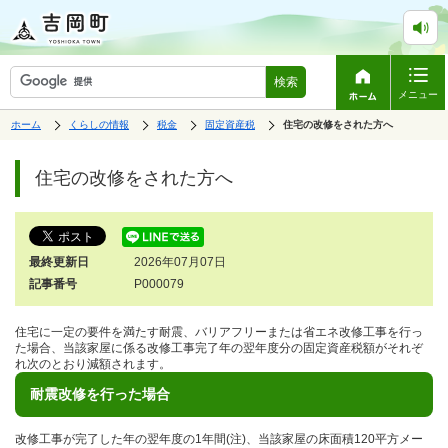
検索
メニュー
表
の
の
の
ホーム
くらしの情報
税金
固定資産税
の
住宅の改修をされた方へ
中
中
中
示
中
で
の
の
の
ペ
の
す。
ペ
ー
住宅の改修をされた方へ
ー
ジ
ジ
は、
の
本
文
最終更新日
2026年07月07日
で
す。
記事番号
P000079
住宅に一定の要件を満たす耐震、バリアフリーまたは省エネ改修工事を行っ
た場合、当該家屋に係る改修工事完了年の翌年度分の固定資産税額がそれぞ
れ次のとおり減額されます。
耐震改修を行った場合
改修工事が完了した年の翌年度の1年間(注)、当該家屋の床面積120平方メー