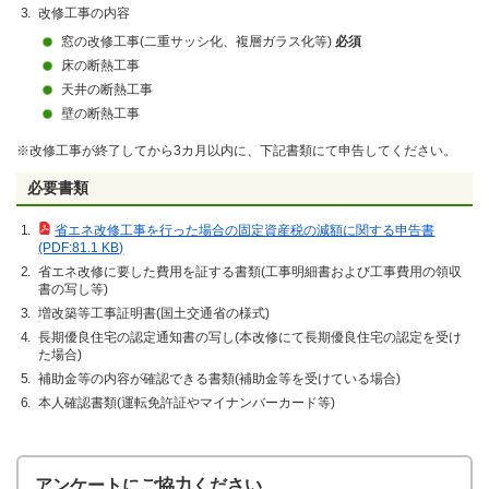
改修工事の内容
窓の改修工事(二重サッシ化、複層ガラス化等)
必須
床の断熱工事
天井の断熱工事
壁の断熱工事
※改修工事が終了してから3カ月以内に、下記書類にて申告してください。
必要書類
省エネ改修工事を行った場合の固定資産税の減額に関する申告書
(PDF:81.1 KB)
省エネ改修に要した費用を証する書類(工事明細書および工事費用の領収
書の写し等)
増改築等工事証明書(国土交通省の様式)
長期優良住宅の認定通知書の写し(本改修にて長期優良住宅の認定を受け
た場合)
補助金等の内容が確認できる書類(補助金等を受けている場合)
本人確認書類(運転免許証やマイナンバーカード等)
アンケートにご協力ください