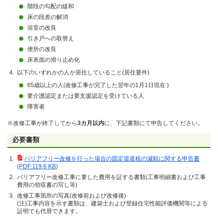
階段の勾配の緩和
床の段差の解消
浴室の改良
引き戸への取替え
便所の改良
床表面の滑り止め化
以下のいずれかの人が居住していること(居住要件)
65歳以上の人(改修工事が完了した翌年の1月1日現在 )
要介護認定または要支援認定を受けている人
障害者
※改修工事が終了してから
3カ月以内
に、下記書類にて申告してください。
必要書類
バリアフリー改修を行った場合の固定資産税の減額に関する申告書
(PDF:119.6 KB)
バリアフリー改修工事に要した費用を証する書類(工事明細書および工事
費用の領収書の写し等)
改修工事箇所の写真(改修前および改修後)
(注)工事内容を示す書類は、建築士および登録住宅性能評価機関等による
証明でも代替できます。