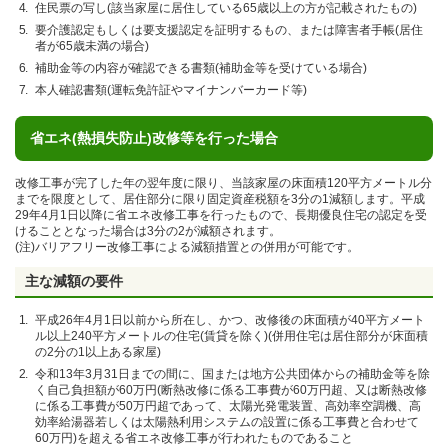
住民票の写し(該当家屋に居住している65歳以上の方が記載されたもの)
要介護認定もしくは要支援認定を証明するもの、または障害者手帳(居住
者が65歳未満の場合)
補助金等の内容が確認できる書類(補助金等を受けている場合)
本人確認書類(運転免許証やマイナンバーカード等)
省エネ(熱損失防止)改修等を行った場合
改修工事が完了した年の翌年度に限り、当該家屋の床面積120平方メートル分
までを限度として、居住部分に限り固定資産税額を3分の1減額します。平成
29年4月1日以降に省エネ改修工事を行ったもので、長期優良住宅の認定を受
けることとなった場合は3分の2が減額されます。
(注)バリアフリー改修工事による減額措置との併用が可能です。
主な減額の要件
平成26年4月1日以前から所在し、かつ、改修後の床面積が40平方メート
ル以上240平方メートルの住宅(賃貸を除く)(併用住宅は居住部分が床面積
の2分の1以上ある家屋)
令和13年3月31日までの間に、国または地方公共団体からの補助金等を除
く自己負担額が60万円(断熱改修に係る工事費が60万円超、又は断熱改修
に係る工事費が50万円超であって、太陽光発電装置、高効率空調機、高
効率給湯器若しくは太陽熱利用システムの設置に係る工事費と合わせて
60万円)を超える省エネ改修工事が行われたものであること