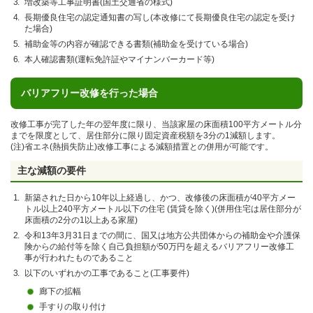
増改築等工事証明書(国土交通省の様式)
長期優良住宅の認定通知書の写し(本改修にて長期優良住宅の認定を受け
た場合)
補助金等の内容が確認できる書類(補助金を受けている場合)
本人確認書類(運転免許証やマイナンバーカード等)
バリアフリー改修を行った場合
改修工事が完了した年の翌年度に限り、当該家屋の床面積100
平方メートル
分
までを限度として、居住部分に限り固定資産税額を3分の1減額します。
(注)省エネ(熱損失防止)改修工事による減額措置との併用が可能です。
主な減額の要件
新築された日から10年以上経過し、かつ、改修後の床面積が40平方メー
トル以上240平方メートル以下の住宅 (賃貸を除く)(併用住宅は居住部分が
床面積の2分の1以上ある家屋)
令和13年3月31日までの間に、国又は地方公共団体からの補助金や介護保
険からの給付等を除く自己負担額が50万円を超えるバリアフリー改修工
事が行われたものであること
以下のいずれかの工事であること(工事要件)
廊下の拡幅
手すりの取り付け