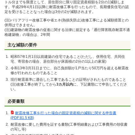
トル分までを限度として、居住部分に限り固定資産税額を2分の1減額しま
す。平成29年4月1日以降に耐震改修工事を行ったもので、長期優良住宅の認
定を受けることとなった場合は3分の2が減額されます。
(注)バリアフリー改修工事や省エネ(熱損失防止)改修工事による減額措置との
併用はできません。
(注)建築物の耐震改修の促進に関する法律に規定する「通行障害既存耐震不適
格建築物」の場合は、2年間
主な減額の要件
昭和57年1月1日以前建築の住宅であること(ただし、併用住宅、共同住
宅、寄宿舎の場合、居住部分が床面積の2分の1以上の家屋)
令和13年3月31日までに、自己負担額が1戸当たり50万円を超える耐震改
修が行われたものであること
現行耐震基準に適合した工事であることの証明がされたものであること
(注)改修工事が終了してから
3カ月以内
に、下記書類にて申告してくださ
い。
必要書類
耐震改修工事を行った場合の固定資産税の減額に関する申告書
(PDF:81.5 KB)
耐震改修に要した費用を証する書類(工事明細書および工事費用の領収書
の写し等)