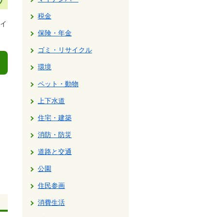
税金
イ
保険・年金
ゴミ・リサイクル
環境
ペット・動物
上下水道
住宅・建築
消防・防災
道路と交通
公園
住民参画
消費生活