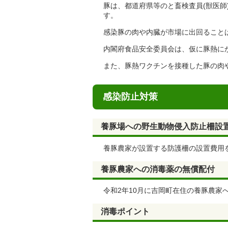
豚は、都道府県等のと畜検査員(獣医
す。
感染豚の肉や内臓が市場に出回ること
内閣府食品安全委員会は、仮に豚熱に
また、豚熱ワクチンを接種した豚の肉
感染防止対策
養豚場への野生動物侵入防止柵設
養豚農家が設置する防護柵の設置費用
養豚農家への消毒薬の無償配付
令和2年10月に吉岡町在住の養豚農家
消毒ポイント