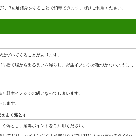
で2、3回足踏みをすることで消毒できます。ぜひご利用ください。
が近づいてくることがあります。
ゴミ捨て場から出る臭いを減らし、野生イノシシが近づかないようにし
ると野生イノシシの餌となってしまいます。
たします。
泥をよく落とす
よく落とし、消毒ポイントをご活用ください。
を置いており、ハイキングや山菜取りなどで山林に入った車両のタイヤ回