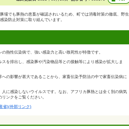
豚場でも豚熱の患畜が確認されいるため、町では消毒対策の徹底、野生
感染防止対策に取り組んでいます。
シの熱性伝染病で、強い感染力と高い致死性が特徴です。
ルスを排出し、感染豚や汚染物品等との接触等により感染が拡大しま
界への影響が甚大であることから、家畜伝染予防法の中で家畜伝染病に
、人に感染しないウイルスです。なお、アフリカ豚熱とは全く別の病気
のリンクをご覧ください。
産省)(外部リンク)