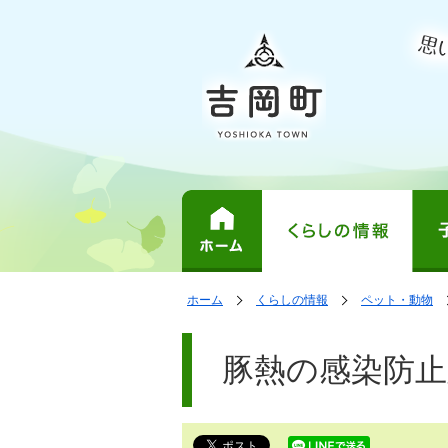
表
の
の
ホーム
くらしの情報
ペット・動物
中
中
示
で
の
の
ペ
す。
ペ
ー
豚熱の感染防
ー
ジ
ジ
は、
の
本
文