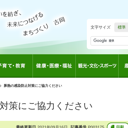
文字サイズ
標準
の
豚熱の感染防止対策にご協力ください
中
の
止対策にご協力ください
最終更新日
2021年09月16日
記事番号
P003175
印刷