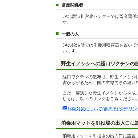
畜産関係者
JA北群渋川営農センターでは畜産関
す。
一般の人
JAの給油所では消毒用噴霧器を置い
います。
野生イノシシへの経口ワクチンの
経口ワクチンの散布は、野生イノシシ
害から守るため、国の主導で県の経口
また、捕獲した野生イノシシから採取
しくは、以下のリンクをご覧ください
豚熱対策について(群馬県)(外部リン
消毒用マットを町役場の出入口に
消毒用マットを町役場の出入口に設置