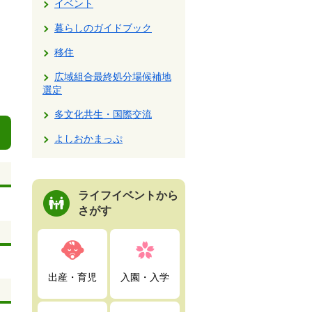
イベント
暮らしのガイドブック
移住
広域組合最終処分場候補地
選定
多文化共生・国際交流
よしおかまっぷ
ライフイベントから
さがす
出産・育児
入園・入学