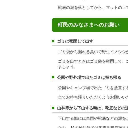
靴底の泥を落としてから、マットの上
町民のみなさまへのお願い
ゴミは密閉して出す
ゴミ袋から漏れる臭いで野生イノシシ
ゴミを出すときはゴミ袋を密閉して、
ましょう。
公園や野外場で出たゴミは持ち帰る
公園やキャンプ場で出たゴミを放置す
全てお持ち帰りいただくようお願いい
山林等から下山する時は、靴底などの
下山する際には車両や靴底などの泥を
なお、JAの給油所では消毒用噴霧器