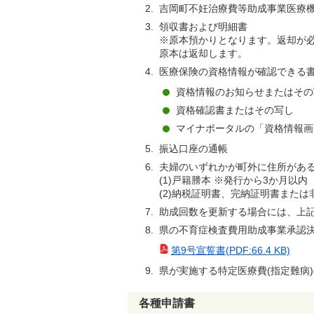
吉岡町不妊治療費等助成事業医療
領収書および明細書
※原本預かりとなります。返却が
原本は返却します。
医療保険の資格情報が確認できる書
資格情報のお知らせまたはその
資格確認書またはその写し
マイナポータルの「資格情報画
振込口座の通帳
夫婦のいずれかが町外に住所があ
(1)戸籍謄本 ※発行から3か月以内
(2)納税証明書、完納証明書または
助成回数を更新する場合には、上
県の不育症検査費用助成事業承認決
第9号宣誓書(PDF:66.4 KB)
県が実施する特定医療費(指定難病
各種申請書