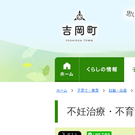
表
の
の
ホーム
子育て・教育
妊娠・出産
中
中
示
で
の
の
ペ
す。
ペ
ー
不妊治療・不育
ー
ジ
ジ
は、
の
本
文