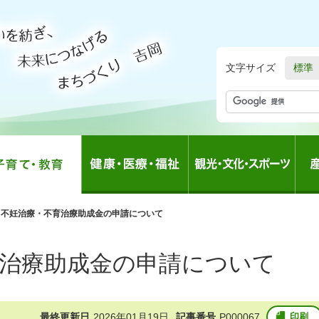
文字サイズ
標準
の
不妊治療・不育治療助成金の申請について
中
の
治療助成金の申請について
最終更新日
2026年01月19日
記事番号
P000067
印刷