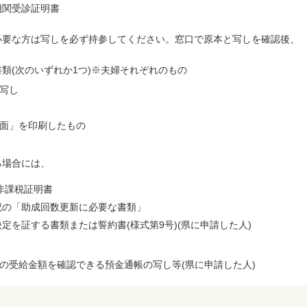
機関受診証明書
必要な方は写しを必ず持参してください。窓口で原本と写しを確認後、
類(次のいずれか1つ)※夫婦それぞれのもの
写し
面」を印刷したもの
る場合には、
非課税証明書
記の「助成回数更新に必要な書類」
定を証する書類または誓約書(様式第9号)(県に申請した人)
)の受給金額を確認できる預金通帳の写し等(県に申請した人)