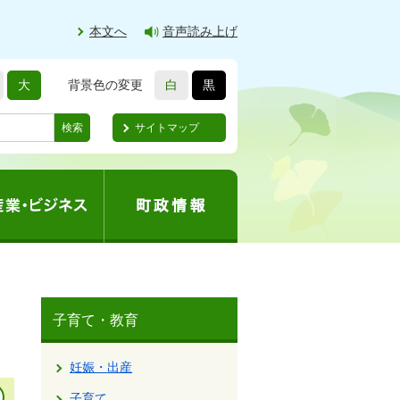
本文へ
音声読み上げ
大
背景色の変更
白
黒
サイトマップ
検索
子育て・教育
妊娠・出産
子育て