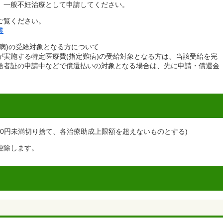
、一般不妊治療として申請してください。
ご覧ください。
業
病)の受給対象となる方について
が実施する特定医療費(指定難病)の受給対象となる方は、当該受給を完
給者証の申請中などで償還払いの対象となる場合は、先に申請・償還金
。
000円未満切り捨て、各治療助成上限額を超えないものとする)
控除します。