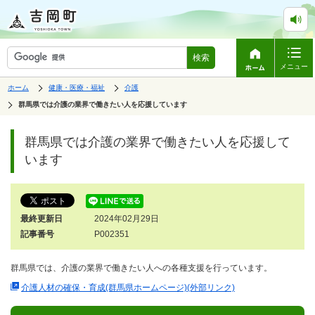
検索
メニュー
表
の
の
ホーム
健康・医療・福祉
介護
中
中
示
の
の
の
群馬県では介護の業界で働きたい人を応援しています
ペ
中
ー
で
の
ジ
す。
ペ
群馬県では介護の業界で働きたい人を応援して
は、
ー
ジ
います
の
本
文
で
す。
最終更新日
2024年02月29日
記事番号
P002351
群馬県では、介護の業界で働きたい人への各種支援を行っています。
介護人材の確保・育成(群馬県ホームページ)(外部リンク)