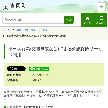
検索
メニュー
表
の
の
ホーム
健康・医療・福祉
介護
中
中
示
の
の
の
第三者行為(交通事故など)による介護保険サービス利用
ペ
中
ー
で
の
ジ
す。
ペ
第三者行為(交通事故など)による介護保険サービ
は、
ー
ジ
ス利用
の
本
文
で
す。
最終更新日
2020年03月12日
記事番号
P002280
介護保険の被保険者は、交通事故などの第三者行為が原因で要介護状態や要
介護度が重篤化した場合でも、介護保険サービスを利用することができま
す。
市区町村が一時的に負担しています