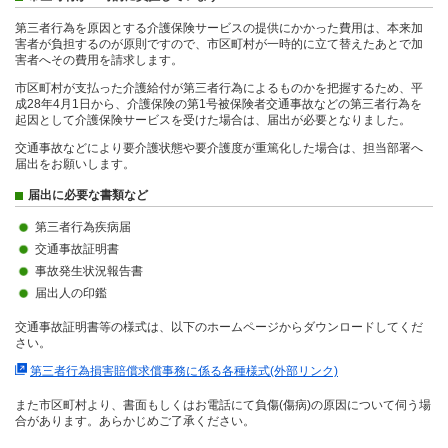
第三者行為を原因とする介護保険サービスの提供にかかった費用は、本来加
害者が負担するのが原則ですので、市区町村が一時的に立て替えたあとで加
害者へその費用を請求します。
市区町村が支払った介護給付が第三者行為によるものかを把握するため、平
成28年4月1日から、介護保険の第1号被保険者交通事故などの第三者行為を
起因として介護保険サービスを受けた場合は、届出が必要となりました。
交通事故などにより要介護状態や要介護度が重篤化した場合は、担当部署へ
届出をお願いします。
届出に必要な書類など
第三者行為疾病届
交通事故証明書
事故発生状況報告書
届出人の印鑑
交通事故証明書等の様式は、以下のホームページからダウンロードしてくだ
さい。
第三者行為損害賠償求償事務に係る各種様式(外部リンク)
また市区町村より、書面もしくはお電話にて負傷(傷病)の原因について伺う場
合があります。あらかじめご了承ください。