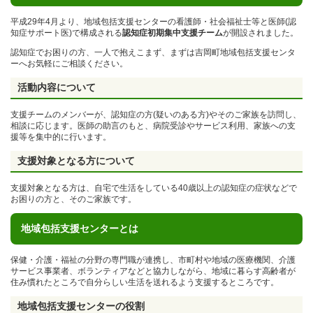
平成29年4月より、地域包括支援センターの看護師・社会福祉士等と医師(認
知症サポート医)で構成される
認知症初期集中支援チーム
が開設されました。
認知症でお困りの方、一人で抱えこまず、まずは吉岡町地域包括支援センタ
ーへお気軽にご相談ください。
活動内容について
支援チームのメンバーが、認知症の方(疑いのある方)やそのご家族を訪問し、
相談に応じます。医師の助言のもと、病院受診やサービス利用、家族への支
援等を集中的に行います。
支援対象となる方について
支援対象となる方は、自宅で生活をしている40歳以上の認知症の症状などで
お困りの方と、そのご家族です。
地域包括支援センターとは
保健・介護・福祉の分野の専門職が連携し、市町村や地域の医療機関、介護
サービス事業者、ボランティアなどと協力しながら、地域に暮らす高齢者が
住み慣れたところで自分らしい生活を送れるよう支援するところです。
地域包括支援センターの役割