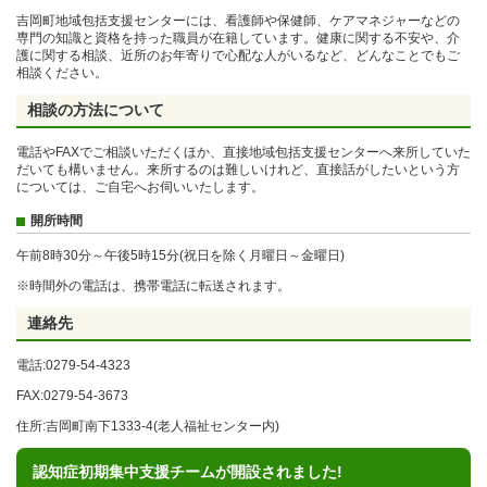
吉岡町地域包括支援センターには、看護師や保健師、ケアマネジャーなどの
専門の知識と資格を持った職員が在籍しています。健康に関する不安や、介
護に関する相談、近所のお年寄りで心配な人がいるなど、どんなことでもご
相談ください。
相談の方法について
電話やFAXでご相談いただくほか、直接地域包括支援センターへ来所していた
だいても構いません。来所するのは難しいけれど、直接話がしたいという方
については、ご自宅へお伺いいたします。
開所時間
午前8時30分～午後5時15分(祝日を除く月曜日～金曜日)
※時間外の電話は、携帯電話に転送されます。
連絡先
電話:0279-54-4323
FAX:0279-54-3673
住所:吉岡町南下1333-4(老人福祉センター内)
認知症初期集中支援チームが開設されました!