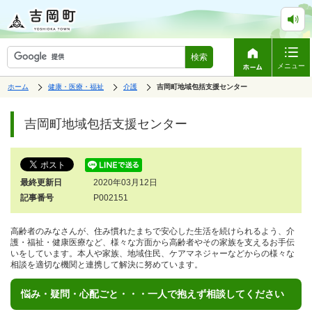
検索
メニュー
表
の
の
ホーム
健康・医療・福祉
介護
の
吉岡町地域包括支援センター
中
中
示
中
で
の
の
ペ
の
す。
ペ
ー
吉岡町地域包括支援センター
ー
ジ
ジ
は、
の
本
文
最終更新日
2020年03月12日
で
す。
記事番号
P002151
高齢者のみなさんが、住み慣れたまちで安心した生活を続けられるよう、介
護・福祉・健康医療など、様々な方面から高齢者やその家族を支えるお手伝
いをしています。本人や家族、地域住民、ケアマネジャーなどからの様々な
相談を適切な機関と連携して解決に努めています。
悩み・疑問・心配ごと・・・一人で抱えず相談してください