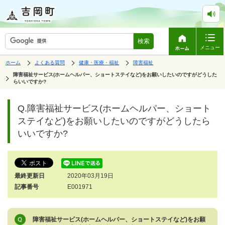
検索
メニュー
表
の
の
の
ホーム
よくある質問
健康・医療・福祉
障害福祉
中
中
中
示
の
の
の
の
障害福祉サービス(ホームヘルパー、ショートステイなど)をお願いしたいのですがどうした
ペ
中
らいいですか?
ー
の
で
ジ
す。
は、
ペ
Q.障害福祉サービス(ホームヘルパー、ショート
ー
ジ
ステイなど)をお願いしたいのですがどうしたら
の
いいですか?
本
文
で
す。
最終更新日
2020年03月19日
記事番号
E001971
障害福祉サービス(ホームヘルパー、ショートステイなど)をお願