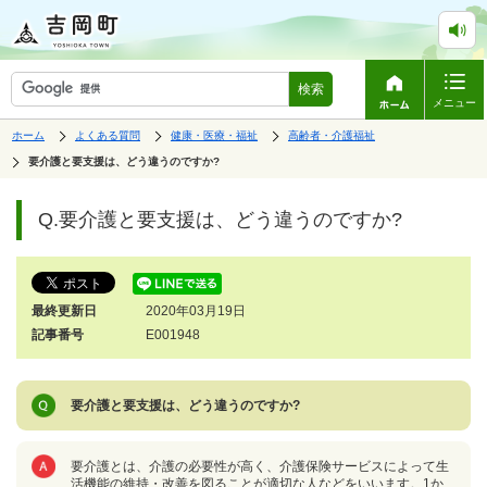
検索
メニュー
表
の
の
の
ホーム
よくある質問
健康・医療・福祉
高齢者・介護福祉
中
中
中
示
の
の
の
の
要介護と要支援は、どう違うのですか?
ペ
中
ー
で
の
ジ
す。
ペ
Q.要介護と要支援は、どう違うのですか?
は、
ー
ジ
の
本
文
最終更新日
2020年03月19日
で
す。
記事番号
E001948
要介護と要支援は、どう違うのですか?
要介護とは、介護の必要性が高く、介護保険サービスによって生
活機能の維持・改善を図ることが適切な人などをいいます。1か