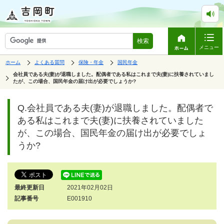
検索
メニュー
表
の
の
の
ホーム
よくある質問
保険・年金
国民年金
中
中
中
示
の
の
の
の
会社員である夫(妻)が退職しました。配偶者である私はこれまで夫(妻)に扶養されていまし
ペ
中
たが、この場合、国民年金の届け出が必要でしょうか?
ー
の
で
ジ
す。
は、
ペ
Q.会社員である夫(妻)が退職しました。配偶者で
ー
ジ
ある私はこれまで夫(妻)に扶養されていました
の
が、この場合、国民年金の届け出が必要でしょ
本
文
うか?
で
す。
最終更新日
2021年02月02日
記事番号
E001910