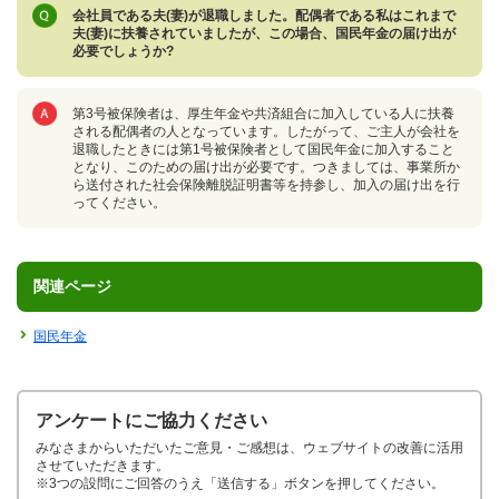
会社員である夫(妻)が退職しました。配偶者である私はこれまで
夫(妻)に扶養されていましたが、この場合、国民年金の届け出が
必要でしょうか?
第3号被保険者は、厚生年金や共済組合に加入している人に扶養
される配偶者の人となっています。したがって、ご主人が会社を
退職したときには第1号被保険者として国民年金に加入すること
となり、このための届け出が必要です。つきましては、事業所か
ら送付された社会保険離脱証明書等を持参し、加入の届け出を行
ってください。
関連ページ
国民年金
アンケートにご協力ください
みなさまからいただいたご意見・ご感想は、ウェブサイトの改善に活用
させていただきます。
※3つの設問にご回答のうえ「送信する」ボタンを押してください。